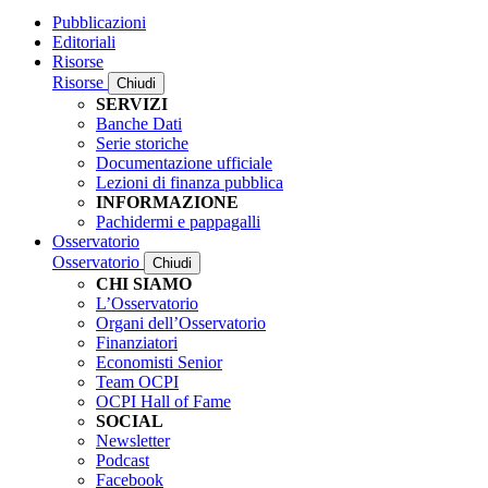
Pubblicazioni
Editoriali
Risorse
Risorse
Chiudi
SERVIZI
Banche Dati
Serie storiche
Documentazione ufficiale
Lezioni di finanza pubblica
INFORMAZIONE
Pachidermi e pappagalli
Osservatorio
Osservatorio
Chiudi
CHI SIAMO
L’Osservatorio
Organi dell’Osservatorio
Finanziatori
Economisti Senior
Team OCPI
OCPI Hall of Fame
SOCIAL
Newsletter
Podcast
Facebook