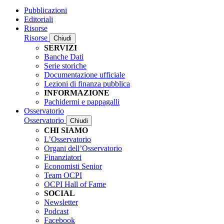
Pubblicazioni
Editoriali
Risorse
Risorse
Chiudi
SERVIZI
Banche Dati
Serie storiche
Documentazione ufficiale
Lezioni di finanza pubblica
INFORMAZIONE
Pachidermi e pappagalli
Osservatorio
Osservatorio
Chiudi
CHI SIAMO
L’Osservatorio
Organi dell’Osservatorio
Finanziatori
Economisti Senior
Team OCPI
OCPI Hall of Fame
SOCIAL
Newsletter
Podcast
Facebook