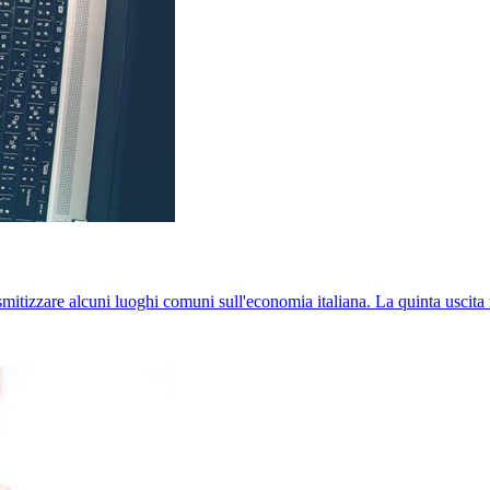
itizzare alcuni luoghi comuni sull'economia italiana. La quinta uscita 