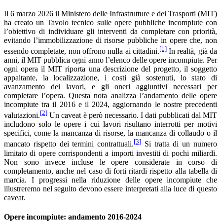
Il 6 marzo 2026 il Ministero delle Infrastrutture e dei Trasporti (MIT)
ha creato un Tavolo tecnico sulle opere pubbliche incompiute con
l’obiettivo di individuare gli interventi da completare con priorità,
evitando l’immobilizzazione di risorse pubbliche in opere che, non
[1]
essendo completate, non offrono nulla ai cittadini.
In realtà, già da
anni, il MIT pubblica ogni anno l’elenco delle opere incompiute. Per
ogni opera il MIT riporta una descrizione del progetto, il soggetto
appaltante, la localizzazione, i costi già sostenuti, lo stato di
avanzamento dei lavori, e gli oneri aggiuntivi necessari per
completare l’opera. Questa nota analizza l’andamento delle opere
incompiute tra il 2016 e il 2024, aggiornando le nostre precedenti
[2]
valutazioni.
Un caveat è però necessario. I dati pubblicati dal MIT
includono solo le opere i cui lavori risultano interrotti per motivi
specifici, come la mancanza di risorse, la mancanza di collaudo o il
[3]
mancato rispetto dei termini contrattuali.
Si tratta di un numero
limitato di opere corrispondenti a importi investiti di pochi miliardi.
Non sono invece incluse le opere considerate in corso di
completamento, anche nel caso di forti ritardi rispetto alla tabella di
marcia. I progressi nella riduzione delle opere incompiute che
illustreremo nel seguito devono essere interpretati alla luce di questo
caveat.
Opere incompiute: andamento 2016-2024