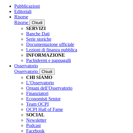
Pubblicazioni
Editoriali
Risorse
Risorse
Chiudi
SERVIZI
Banche Dati
Serie storiche
Documentazione ufficiale
Lezioni di finanza pubblica
INFORMAZIONE
Pachidermi e pappagalli
Osservatorio
Osservatorio
Chiudi
CHI SIAMO
L’Osservatorio
Organi dell’Osservatorio
Finanziatori
Economisti Senior
Team OCPI
OCPI Hall of Fame
SOCIAL
Newsletter
Podcast
Facebook