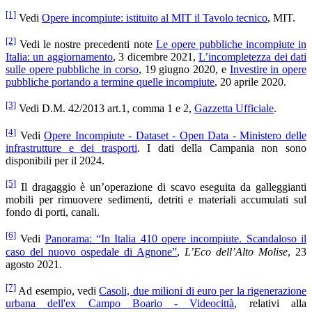
[1]
Vedi
Opere incompiute: istituito al MIT il Tavolo tecnico
, MIT.
[2]
Vedi le nostre precedenti note
Le opere pubbliche incompiute in
Italia: un aggiornamento
, 3 dicembre 2021,
L’incompletezza dei dati
sulle opere pubbliche in corso
, 19 giugno 2020, e
Investire in opere
pubbliche portando a termine quelle incompiute
, 20 aprile 2020.
[3]
Vedi D.M. 42/2013 art.1, comma 1 e 2,
Gazzetta Ufficiale
.
[4]
Vedi
Opere Incompiute - Dataset - Open Data - Ministero delle
infrastrutture e dei trasporti
. I dati della Campania non sono
disponibili per il 2024.
[5]
Il dragaggio è un’operazione di scavo eseguita da galleggianti
mobili per rimuovere sedimenti, detriti e materiali accumulati sul
fondo di porti, canali.
[6]
Vedi
Panorama: “In Italia 410 opere incompiute. Scandaloso il
caso del nuovo ospedale di Agnone”
,
L’Eco dell’Alto Molise
, 23
agosto 2021.
[7]
Ad esempio, vedi
Casoli, due milioni di euro per la rigenerazione
urbana dell'ex Campo Boario - Videocittà
, relativi alla