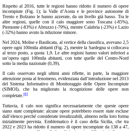
Rispetto al 2016, tutte le regioni hanno ridotto il numero di opere
incompiute (Fig. 1); la Valle d’Aosta e le province autonome di
Trento e Bolzano le hanno azzerate, da un livello già basso. Tra le
altre regioni, quelle con il calo maggiore sono Toscana (-85%),
Piemonte (-83%) e Abruzzo (-79%), mentre Calabria (-23%) e Lazio
(-32%) hanno avuto la riduzione minore.
Nel 2024, Molise e Basilicata, al vertice della classifica, avevano 2,5
opere ogni 100mila abitanti (Fig. 2), mentre la Sardegna si collocava
al terzo posto, a quota 1,9. Le altre regioni hanno valori inferiori a
un’opera ogni 100mila abitanti, con tutte quelle del Centro-Nord
sotto la media nazionale (0,39).
Il calo osservato negli ultimi anni riflette, in parte, la maggiore
attenzione posta al fenomeno, evidenziata dall’introduzione nel 2013
del Sistema Informativo di Monitoraggio delle Opere Incompiute
(SIMOI), che ha migliorato la ricognizione delle opere non
[8]
completate.
Tuttavia, il calo non significa necessariamente che queste opere
siano state completate: alcune opere potrebbero essere state escluse
dall’elenco perché considerate irrealizzabili, almeno nella loro forma
inizialmente prevista. Emblematico è il caso della Sicilia, che tra
2022 e 2023 ha ridotto il numero di opere incompiute da 138 a 47,