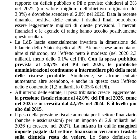
rapporto tra deficit pubblico e Pil è previsto chiudersi al 3%
nel 2025 (un valore migliore dell’obiettivo originario del
3,3%) e dovrebbe scendere al 2,8% nel 2026. Data la recente
dinamica positiva delle entrate i risultati finali potrebbero
essere leggermente migliori di queste previsioni. I mercati
finanziari e le agenzie di rating hanno accolto positivamente
questi risultati.
La LdB lascia essenzialmente invariata la dimensione del
bilancio dello Stato rispetto al Pil. Alcune spese aumentano,
altre si riducono, ma l’effetto netto è modesto (nel 2026 2,3
miliardi, meno dello 0,1% del Pil).
Con la spesa pubblica
prevista al 50,7% del Pil nel 2026, le pubbliche
amministrazioni continuano a intermediare più della metà
delle risorse prodotte
. Similmente, se alcune entrate
aumentano altre scendono, e anche in questo caso l’effetto
netto è contenuto (1,2 miliardi, lo 0,05% del Pil).
All’interno delle entrate, il peso tributario cresce leggermente:
la pressione fiscale rimane al 42,8% del Pil nel 2026, come
nel 2025 e in crescita dal 42,5% nel 2024. È il livello più
alto dal 2015
.
Il peso della pressione fiscale aumenta per il settore finanziario
(banche e assicurazioni) per un importo di 2,9 miliardi nel
2026 (a crescere nel 2027).
La misura in cui le maggiori
imposte pagate dal settore finanziario verranno traslate
sulla clientela resta da vedere
. Lo Stato definisce la