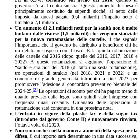
governo c’era il centro-sinistra. Questo aumento di spesa è
principalmente costituito da stipendi sicché, al netto delle
imposte da questi pagate (0,4 miliardi) l’impatto netto è
limitato a 2,1 miliardi.
Un aumento di 2,1 miliardi netti per la sanità non è molto
lontano dalle risorse (1,5 miliardi) che vengono stanziate
per la nuova rottamazione delle cartelle
, il che segnala
l’importanza che il governo ha attribuito a beneficare chi ha
un debito in sospeso con il fisco. È la quinta rottamazione
delle cartelle dal 2016 (dopo quelle del 2016, 2017, 2018 e
2022). A queste rottamazioni si aggiunge l’operazione di
“saldo e stralcio” del 2018 (di fatto una sesta rottamazione),
tre operazioni di stralcio (nel 2018, 2021 e 2022) e un
condono di grande generosità introdotto a fine 2023 per
promuovere l’adesione al concordato preventivo biennale del
[2]
2024-25.
Le operazioni di sconto per chi ha pagato meno di
quanto previsto dalla legge sono quindi state intraprese con
frequenza quasi costante. Un’analisi delle operazioni di
rottamazione sarà contenuta in una prossima nota.
L’entrata in vigore della plastic tax e della sugar tax
(introdotte dal governo Conte II) è nuovamente rinviata
,
l’ottava volta dal 2020.
Non sono inclusi nella manovra aumenti della spesa per la
difesa
, il cui importo sarà determinato in una data successiva,