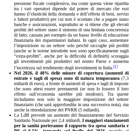
pressione fiscale complessiva, ma come questa viene ripartita
tra i vari operatori dipende dal potere di mercato che essi
hanno (l’elasticità della domanda e dell’offerta di beni, servizi
e fattori produttivi) per cui non è scontato che a pagare siano
banche e assicurazioni, soprattutto se si ritiene che gli elevati
profitti del settore siano il sintomo di una limitata concorrenza
di fatto, causata per esempio da un basso livello di educazione
finanziaria dei risparmiatori italiani. In ogni caso, aumentare
l’imposizione su un settore solo perché raccoglie più profitti
(anche se le norme introdotte non sono specificatamente sugli
“extra-profitti”, anche per la difficoltà di definirli) scoraggia
gli investimenti più produttivi nel nostro Paese e aumenta
[1]
l’incertezza sul rendimento degli investimenti in Italia.
Nel 2026, il 48% delle misure di copertura (aumenti di
entrate e tagli di spesa) sono di natura temporanea
(7,3
miliardi di euro), a fronte di aumenti di spesa e tagli di imposte
che sono attesi essere permanenti (se non lo fossero il loro
effetto sull’economia sarebbe più modesto). Tra queste
includiamo non solo la maggiore imposizione del settore
finanziario (che sarà approfondita in una successiva nota), ma
anche la rimodulazione del PNRR (5 miliardi).
La LdB prevede un aumento del finanziamento del Servizio
Sanitario Nazionale per 2,4 miliardi.
I maggiori stanziamenti
per la sanità porteranno il rapporto tra spesa sanitaria e
Pil al 6,5%, tornando sul livello del 2016
, quando al