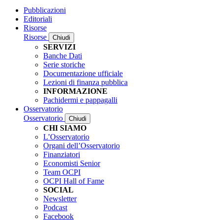
Pubblicazioni
Editoriali
Risorse
Risorse
Chiudi
SERVIZI
Banche Dati
Serie storiche
Documentazione ufficiale
Lezioni di finanza pubblica
INFORMAZIONE
Pachidermi e pappagalli
Osservatorio
Osservatorio
Chiudi
CHI SIAMO
L’Osservatorio
Organi dell’Osservatorio
Finanziatori
Economisti Senior
Team OCPI
OCPI Hall of Fame
SOCIAL
Newsletter
Podcast
Facebook