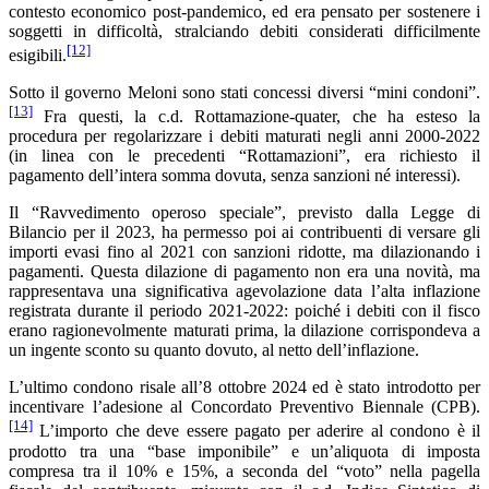
contesto economico post-pandemico, ed era pensato per sostenere i
soggetti in difficoltà, stralciando debiti considerati difficilmente
[12]
esigibili.
Sotto il governo Meloni sono stati concessi diversi “mini condoni”.
[13]
Fra questi, la c.d. Rottamazione-quater, che ha esteso la
procedura per regolarizzare i debiti maturati negli anni 2000-2022
(in linea con le precedenti “Rottamazioni”, era richiesto il
pagamento dell’intera somma dovuta, senza sanzioni né interessi).
Il “Ravvedimento operoso speciale”, previsto dalla Legge di
Bilancio per il 2023, ha permesso poi ai contribuenti di versare gli
importi evasi fino al 2021 con sanzioni ridotte, ma dilazionando i
pagamenti. Questa dilazione di pagamento non era una novità, ma
rappresentava una significativa agevolazione data l’alta inflazione
registrata durante il periodo 2021-2022: poiché i debiti con il fisco
erano ragionevolmente maturati prima, la dilazione corrispondeva a
un ingente sconto su quanto dovuto, al netto dell’inflazione.
L’ultimo condono risale all’8 ottobre 2024 ed è stato introdotto per
incentivare l’adesione al Concordato Preventivo Biennale (CPB).
[14]
L’importo che deve essere pagato per aderire al condono è il
prodotto tra una “base imponibile” e un’aliquota di imposta
compresa tra il 10% e 15%, a seconda del “voto” nella pagella