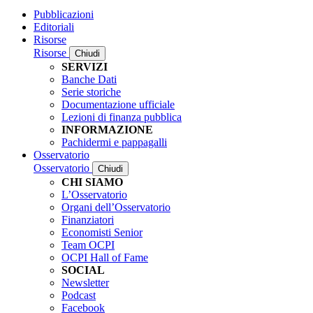
Pubblicazioni
Editoriali
Risorse
Risorse
Chiudi
SERVIZI
Banche Dati
Serie storiche
Documentazione ufficiale
Lezioni di finanza pubblica
INFORMAZIONE
Pachidermi e pappagalli
Osservatorio
Osservatorio
Chiudi
CHI SIAMO
L’Osservatorio
Organi dell’Osservatorio
Finanziatori
Economisti Senior
Team OCPI
OCPI Hall of Fame
SOCIAL
Newsletter
Podcast
Facebook