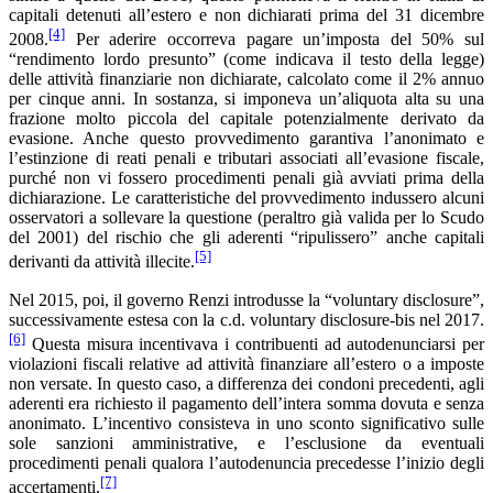
capitali detenuti all’estero e non dichiarati prima del 31 dicembre
[4]
2008.
Per aderire occorreva pagare un’imposta del 50% sul
“rendimento lordo presunto” (come indicava il testo della legge)
delle attività finanziarie non dichiarate, calcolato come il 2% annuo
per cinque anni. In sostanza, si imponeva un’aliquota alta su una
frazione molto piccola del capitale potenzialmente derivato da
evasione. Anche questo provvedimento garantiva l’anonimato e
l’estinzione di reati penali e tributari associati all’evasione fiscale,
purché non vi fossero procedimenti penali già avviati prima della
dichiarazione. Le caratteristiche del provvedimento indussero alcuni
osservatori a sollevare la questione (peraltro già valida per lo Scudo
del 2001) del rischio che gli aderenti “ripulissero” anche capitali
[5]
derivanti da attività illecite.
Nel 2015, poi, il governo Renzi introdusse la “voluntary disclosure”,
successivamente estesa con la c.d. voluntary disclosure-bis nel 2017.
[6]
Questa misura incentivava i contribuenti ad autodenunciarsi per
violazioni fiscali relative ad attività finanziare all’estero o a imposte
non versate. In questo caso, a differenza dei condoni precedenti, agli
aderenti era richiesto il pagamento dell’intera somma dovuta e senza
anonimato. L’incentivo consisteva in uno sconto significativo sulle
sole sanzioni amministrative, e l’esclusione da eventuali
procedimenti penali qualora l’autodenuncia precedesse l’inizio degli
[7]
accertamenti.