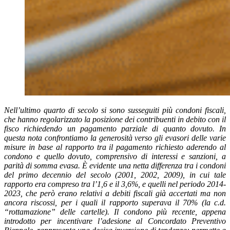
Nell’ultimo quarto di secolo si sono susseguiti più condoni fiscali,
che hanno regolarizzato la posizione dei contribuenti in debito con il
fisco richiedendo un pagamento parziale di quanto dovuto. In
questa nota confrontiamo la generosità verso gli evasori delle varie
misure in base al rapporto tra il pagamento richiesto aderendo al
condono e quello dovuto, comprensivo di interessi e sanzioni, a
parità di somma evasa. È evidente una netta differenza tra i condoni
del primo decennio del secolo (2001, 2002, 2009), in cui tale
rapporto era compreso tra l’1,6 e il 3,6%, e quelli nel periodo 2014-
2023, che però erano relativi a debiti fiscali già accertati ma non
ancora riscossi, per i quali il rapporto superava il 70% (la c.d.
“rottamazione” delle cartelle). Il condono più recente, appena
introdotto per incentivare l’adesione al Concordato Preventivo