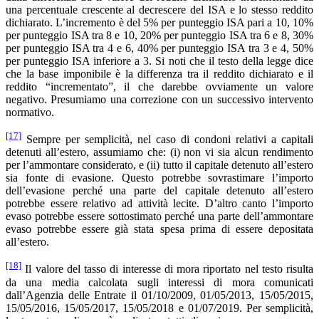
una percentuale crescente al decrescere del ISA e lo stesso reddito
dichiarato. L’incremento è del 5% per punteggio ISA pari a 10, 10%
per punteggio ISA tra 8 e 10, 20% per punteggio ISA tra 6 e 8, 30%
per punteggio ISA tra 4 e 6, 40% per punteggio ISA tra 3 e 4, 50%
per punteggio ISA inferiore a 3. Si noti che il testo della legge dice
che la base imponibile è la differenza tra il reddito dichiarato e il
reddito “incrementato”, il che darebbe ovviamente un valore
negativo. Presumiamo una correzione con un successivo intervento
normativo.
[17]
Sempre per semplicità, nel caso di condoni relativi a capitali
detenuti all’estero, assumiamo che: (i) non vi sia alcun rendimento
per l’ammontare considerato, e (ii) tutto il capitale detenuto all’estero
sia fonte di evasione. Questo potrebbe sovrastimare l’importo
dell’evasione perché una parte del capitale detenuto all’estero
potrebbe essere relativo ad attività lecite. D’altro canto l’importo
evaso potrebbe essere sottostimato perché una parte dell’ammontare
evaso potrebbe essere già stata spesa prima di essere depositata
all’estero.
[18]
Il valore del tasso di interesse di mora riportato nel testo risulta
da una media calcolata sugli interessi di mora comunicati
dall’Agenzia delle Entrate il 01/10/2009, 01/05/2013, 15/05/2015,
15/05/2016, 15/05/2017, 15/05/2018 e 01/07/2019. Per semplicità,