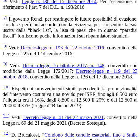
Vedi:
Legge n. 186 del 15 dicembre 2014
. Per l’estensione, il
riferimento è l’art. 7 del D.L. n. 193/2016.
[7]
Il governo Renzi, per restringere le future possibilità di evasione,
concluse però un accordo con la Svizzera per consentire la sua
uscita dalla “black list”, la lista di paesi che in quanto “paradisi
fiscali” forniscono poche informazioni sui risparmiatori stranieri.
[8]
Vedi:
Decreto-legge n. 193 del 22 ottobre 2016
, convertito nella
Legge n. 225 del 1° dicembre 2016.
[9]
Vedi:
Decreto-legge 16 ottobre 2017, n. 148
, convertito con
modifiche dalla Legge 172/2017;
Decreto-legge n. 119 del 23
ottobre 2018
, convertito nella Legge n. 136 del 17 dicembre 2018.
[10]
Rispetto ai provvedimenti simili precedenti, la proporzionalità
dell’intervento costituiva una novità: per ISEE fino agli 8.500 euro
l’aliquota era il 16%, dagli 8.500 ai 12.500 il 20% e dai 12.500 ai
20.000 il 35% (Legge di Bilancio 2019).
[11]
Vedi:
Decreto-legge n. 41 del 22 marzo 2021
, convertito nella
Legge n. 69 del 21 maggio 2021 (Decreto Sostegni).
[12]
D. Brucalossi, “
Condono delle cartelle esattoriali fino a 5mila