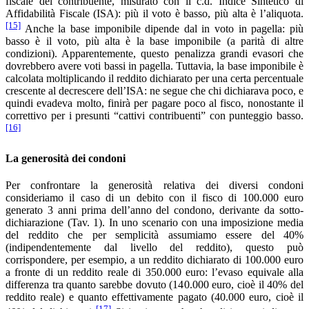
fiscale del contribuente, misurato con il c.d. Indice Sintetico di
Affidabilità Fiscale (ISA): più il voto è basso, più alta è l’aliquota.
[15]
Anche la base imponibile dipende dal in voto in pagella: più
basso è il voto, più alta è la base imponibile (a parità di altre
condizioni). Apparentemente, questo penalizza grandi evasori che
dovrebbero avere voti bassi in pagella. Tuttavia, la base imponibile è
calcolata moltiplicando il reddito dichiarato per una certa percentuale
crescente al decrescere dell’ISA: ne segue che chi dichiarava poco, e
quindi evadeva molto, finirà per pagare poco al fisco, nonostante il
correttivo per i presunti “cattivi contribuenti” con punteggio basso.
[16]
La generosità dei condoni
Per confrontare la generosità relativa dei diversi condoni
consideriamo il caso di un debito con il fisco di 100.000 euro
generato 3 anni prima dell’anno del condono, derivante da sotto-
dichiarazione (Tav. 1). In uno scenario con una imposizione media
del reddito che per semplicità assumiamo essere del 40%
(indipendentemente dal livello del reddito), questo può
corrispondere, per esempio, a un reddito dichiarato di 100.000 euro
a fronte di un reddito reale di 350.000 euro: l’evaso equivale alla
differenza tra quanto sarebbe dovuto (140.000 euro, cioè il 40% del
reddito reale) e quanto effettivamente pagato (40.000 euro, cioè il
[17]