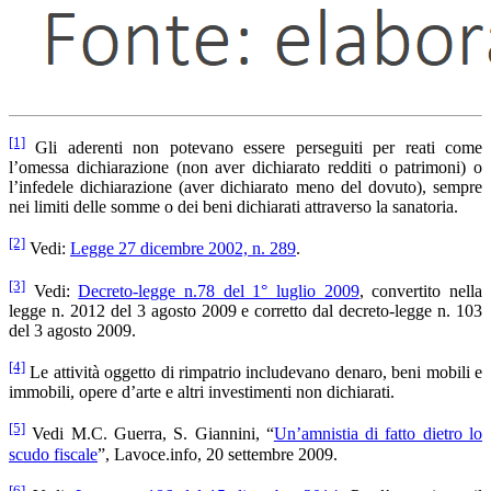
[1]
Gli aderenti non potevano essere perseguiti per reati come
l’omessa dichiarazione (non aver dichiarato redditi o patrimoni) o
l’infedele dichiarazione (aver dichiarato meno del dovuto), sempre
nei limiti delle somme o dei beni dichiarati attraverso la sanatoria.
[2]
Vedi:
Legge 27 dicembre 2002, n. 289
.
[3]
Vedi:
Decreto-legge n.78 del 1° luglio 2009
, convertito nella
legge n. 2012 del 3 agosto 2009 e corretto dal decreto-legge n. 103
del 3 agosto 2009.
[4]
Le attività oggetto di rimpatrio includevano denaro, beni mobili e
immobili, opere d’arte e altri investimenti non dichiarati.
[5]
Vedi M.C. Guerra, S. Giannini, “
Un’amnistia di fatto dietro lo
scudo fiscale
”, Lavoce.info, 20 settembre 2009.
[6]