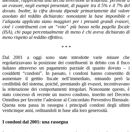
Biennale, rappresenta una decisa inversione di tendenza: permette a
un evasore, negli esempi presentati, di pagare tra il 5% e il 7% del
dovuto. Inoltre, la cifra dovuta dipende primariamente dal valore
assoluto del reddito dichiarato: nonostante la base imponibile e
l’aliquota applicata siano maggiori per i presunti grandi evasori,
cioè i contribuenti con un “voto” più basso nella pagella fiscale
(ISA), chi paga percentualmente di meno è chi aveva dichiarato di
meno rispetto al reddito effettivo.
* * *
Dal 2001 a oggi sono state introdotte varie misure che
regolarizzavano la posizione dei contribuenti in debito con il fisco
italiano attraverso un pagamento parziale di quanto dovuto – i
cosiddetti “condoni”. In passato, i condoni hanno consentito di
aumentare il gettito fiscale nell’immediato, minando però la
credibilità del sistema, poiché, premiando gli evasori, incentivavano
la reiterazione dei comportamenti irregolari. Nonostante questo, è
stato concesso di recente un nuovo condono, inserito nel Decreto
Omnibus per favorire l’adesione al Concordato Preventivo Biennale.
Questa nota passa in rassegna i principali condoni degli ultimi
venticinque anni, ordinandoli in base alla loro generosità.
I condoni dal 2001: una rassegna