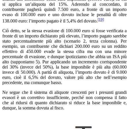
si applica un’aliquota del 15%. Aderendo al concordato, il
contribuente pagherà quindi 7.500 euro, a fronte di un importo
evaso di 100.000 euro e uno dovuto incluse le penalità di oltre
[19]
138.000 euro: l’importo pagato è il 5,4% del dovuto.
Ciò detto, se la stessa evasione di 100.000 euro si fosse verificata a
fronte di un importo dichiarato più elevato, l’importo pagato sarebbe
stato percentualmente più alto (scenario 2, terza colonna). Per
esempio, un contribuente che dichiari 200.000 euro su un reddito
effettivo di 450.000 evade la stessa cifra ma con una minore
percentuale di evasione, e dunque ipotizziamo che abbia un ISA più
alto (supponiamo 5). Pur applicando un incremento corrispondente
del 30% (invece del 50%), la base imponibile è più alta (60.000
invece di 50.000). A parità di aliquota, l’importo dovuto è di 9.000
euro, cioè il 6,5% del dovuto, valore più alto che nell’esempio
precedente, ma comunque basso.
Ne segue che il sistema di aliquote crescenti per i presunti grandi
evasori è un correttivo insufficiente, perché non compensa il fatto
che al ridursi di quanto dichiarato si riduce la base imponibile e,
dunque, la somma dovuta al fisco.