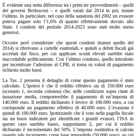
È evidente una netta differenza tra i primi tre provvedimenti – quelli
dei governi Berlusconi – e quelli varati dal 2014 in poi, tranne
l’ultimo. In particolare, nel caso della sanatoria del 2002 un evasore
poteva pagare solo l’1,6% di quanto effettivamente dovuto allo
Stato. I condoni del periodo 2014-2023 sono stati molto meno
generosi.
Occorre però considerare che questi condoni (tranne quello del
2014) si riferivano a cartelle esattoriali, e quindi a debiti fiscali già
accertati dal fisco, per cui applicare sconti elevati sarebbe stato
inaccettabile politicamente. Con l’ultimo condono, quello introdotto
per incentivare l’adesione al CPB, si torna su valori di pagamento
richiesto molto bassi.
La Tav. 2 presenta il dettaglio di come questo pagamento è stato
calcolato. L’ipotesi è che il reddito effettivo sia di 350.000 euro
(scenario 1, seconda colonna) che, nelle condizioni sopra citate di
tassazione media, comporterebbe il pagamento di un’imposta di
140.000 euro. Il reddito dichiarato è invece di 100.000 euro, a cui
corrisponde un pagamento effettivo di 40.000 euro. L’evasione è
quindi di 100.000 euro. Ipotizzando che il voto nella pagella fiscale
sia un buon indicatore per identificare i grandi evasori, l’ISA in
questo caso sarebbe basso, supponiamo 2, per cui il reddito
dichiarato è incrementato del 50%. L’imposta sostitutiva si calcola
usando tale incremento come base imponibile (50.000 euro), su cui