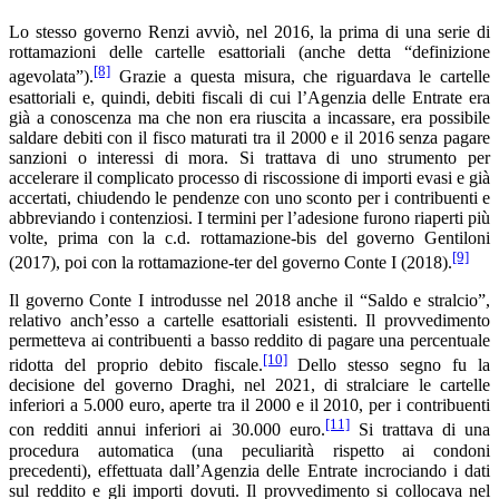
Lo stesso governo Renzi avviò, nel 2016, la prima di una serie di
rottamazioni delle cartelle esattoriali (anche detta “definizione
[8]
agevolata”).
Grazie a questa misura, che riguardava le cartelle
esattoriali e, quindi, debiti fiscali di cui l’Agenzia delle Entrate era
già a conoscenza ma che non era riuscita a incassare, era possibile
saldare debiti con il fisco maturati tra il 2000 e il 2016 senza pagare
sanzioni o interessi di mora. Si trattava di uno strumento per
accelerare il complicato processo di riscossione di importi evasi e già
accertati, chiudendo le pendenze con uno sconto per i contribuenti e
abbreviando i contenziosi. I termini per l’adesione furono riaperti più
volte, prima con la c.d. rottamazione-bis del governo Gentiloni
[9]
(2017), poi con la rottamazione-ter del governo Conte I (2018).
Il governo Conte I introdusse nel 2018 anche il “Saldo e stralcio”,
relativo anch’esso a cartelle esattoriali esistenti. Il provvedimento
permetteva ai contribuenti a basso reddito di pagare una percentuale
[10]
ridotta del proprio debito fiscale.
Dello stesso segno fu la
decisione del governo Draghi, nel 2021, di stralciare le cartelle
inferiori a 5.000 euro, aperte tra il 2000 e il 2010, per i contribuenti
[11]
con redditi annui inferiori ai 30.000 euro.
Si trattava di una
procedura automatica (una peculiarità rispetto ai condoni
precedenti), effettuata dall’Agenzia delle Entrate incrociando i dati
sul reddito e gli importi dovuti. Il provvedimento si collocava nel