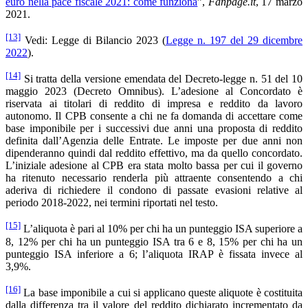
euro nella pace fiscale 2021: come funziona
”,
Fanpage.it
, 17 marzo
2021.
[13]
Vedi: Legge di Bilancio 2023 (
Legge n. 197 del 29 dicembre
2022
).
[14]
Si tratta della versione emendata del Decreto-legge n. 51 del 10
maggio 2023 (Decreto Omnibus). L’adesione al Concordato è
riservata ai titolari di reddito di impresa e reddito da lavoro
autonomo. Il CPB consente a chi ne fa domanda di accettare come
base imponibile per i successivi due anni una proposta di reddito
definita dall’Agenzia delle Entrate. Le imposte per due anni non
dipenderanno quindi dal reddito effettivo, ma da quello concordato.
L’iniziale adesione al CPB era stata molto bassa per cui il governo
ha ritenuto necessario renderla più attraente consentendo a chi
aderiva di richiedere il condono di passate evasioni relative al
periodo 2018-2022, nei termini riportati nel testo.
[15]
L’aliquota è pari al 10% per chi ha un punteggio ISA superiore a
8, 12% per chi ha un punteggio ISA tra 6 e 8, 15% per chi ha un
punteggio ISA inferiore a 6; l’aliquota IRAP è fissata invece al
3,9%.
[16]
La base imponibile a cui si applicano queste aliquote è costituita
dalla differenza tra il valore del reddito dichiarato incrementato da