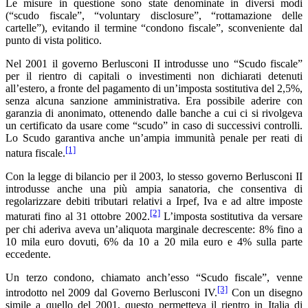
Le misure in questione sono state denominate in diversi modi
(“scudo fiscale”, “voluntary disclosure”, “rottamazione delle
cartelle”), evitando il termine “condono fiscale”, sconveniente dal
punto di vista politico.
Nel 2001 il governo Berlusconi II introdusse uno “Scudo fiscale”
per il rientro di capitali o investimenti non dichiarati detenuti
all’estero, a fronte del pagamento di un’imposta sostitutiva del 2,5%,
senza alcuna sanzione amministrativa. Era possibile aderire con
garanzia di anonimato, ottenendo dalle banche a cui ci si rivolgeva
un certificato da usare come “scudo” in caso di successivi controlli.
Lo Scudo garantiva anche un’ampia immunità penale per reati di
[1]
natura fiscale.
Con la legge di bilancio per il 2003, lo stesso governo Berlusconi II
introdusse anche una più ampia sanatoria, che consentiva di
regolarizzare debiti tributari relativi a Irpef, Iva e ad altre imposte
[2]
maturati fino al 31 ottobre 2002.
L’imposta sostitutiva da versare
per chi aderiva aveva un’aliquota marginale decrescente: 8% fino a
10 mila euro dovuti, 6% da 10 a 20 mila euro e 4% sulla parte
eccedente.
Un terzo condono, chiamato anch’esso “Scudo fiscale”, venne
[3]
introdotto nel 2009 dal Governo Berlusconi IV.
Con un disegno
simile a quello del 2001, questo permetteva il rientro in Italia di