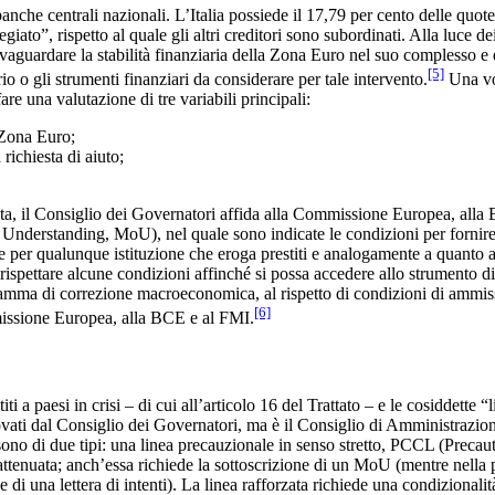
anche centrali nazionali. L’Italia possiede il 17,79 per cento delle quo
o”, rispetto al quale gli altri creditori sono subordinati. Alla luce dei 
vaguardare la stabilità finanziaria della Zona Euro nel suo complesso e d
[5]
rio o gli strumenti finanziari da considerare per tale intervento.
Una vol
 una valutazione di tre variabili principali:
a Zona Euro;
richiesta di aiuto;
esta, il Consiglio dei Governatori affida alla Commissione Europea, alla
rstanding, MoU), nel quale sono indicate le condizioni per fornire l’as
e per qualunque istituzione che eroga prestiti e analogamente a quanto a
di rispettare alcune condizioni affinché si possa accedere allo strumento
ma di correzione macroeconomica, al rispetto di condizioni di ammissibi
[6]
ommissione Europea, alla BCE e al FMI.
 a paesi in crisi – di cui all’articolo 16 del Trattato – e le cosiddette “li
 dal Consiglio dei Governatori, ma è il Consiglio di Amministrazione 
 14 sono di due tipi: una linea precauzionale in senso stretto, PCCL (Pr
enuata; anch’essa richiede la sottoscrizione di un MoU (mentre nella pro
 di una lettera di intenti). La linea rafforzata richiede una condizio