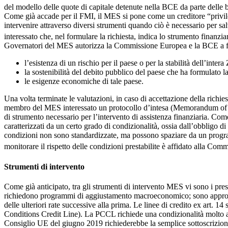
del modello delle quote di capitale detenute nella BCE da parte delle b
Come già accade per il FMI, il MES si pone come un creditore “privilegiat
intervenire attraverso diversi strumenti quando ciò è necessario per sal
interessato che, nel formulare la richiesta, indica lo strumento finanzia
Governatori del MES autorizza la Commissione Europea e la BCE a fare
l’esistenza di un rischio per il paese o per la stabilità dell’inter
la sostenibilità del debito pubblico del paese che ha formulato la 
le esigenze economiche di tale paese.
Una volta terminate le valutazioni, in caso di accettazione della richi
membro del MES interessato un protocollo d’intesa (Memorandum of Unde
di strumento necessario per l’intervento di assistenza finanziaria. Com
caratterizzati da un certo grado di condizionalità, ossia dall’obbligo 
condizioni non sono standardizzate, ma possono spaziare da un program
monitorare il rispetto delle condizioni prestabilite è affidato alla C
Strumenti di intervento
Come già anticipato, tra gli strumenti di intervento MES vi sono i prestiti
richiedono programmi di aggiustamento macroeconomico; sono approvati
delle ulteriori rate successive alla prima. Le linee di credito ex art.
Conditions Credit Line). La PCCL richiede una condizionalità molto att
Consiglio UE del giugno 2019 richiederebbe la semplice sottoscrizione