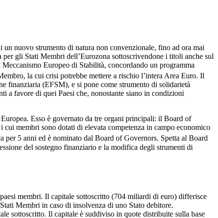
 di un nuovo strumento di natura non convenzionale, fino ad ora mai
per gli Stati Membri dell’Eurozona sottoscrivendone i titoli anche sul
ES, il Meccanismo Europeo di Stabilità, concordando un programma
Membro, la cui crisi potrebbe mettere a rischio l’intera Area Euro. Il
ione finanziaria (EFSM), e si pone come strumento di solidarietà
venti a favore di quei Paesi che, nonostante siano in condizioni
e Europea. Esso è governato da tre organi principali: il Board of
rs, i cui membri sono dotati di elevata competenza in campo economico
ica per 5 anni ed è nominato dal Board of Governors. Spetta al Board
ssione del sostegno finanziario e la modifica degli strumenti di
paesi membri. Il capitale sottoscritto (704 miliardi di euro) differisce
 Stati Membri in caso di insolvenza di uno Stato debitore.
e sottoscritto. Il capitale è suddiviso in quote distribuite sulla base