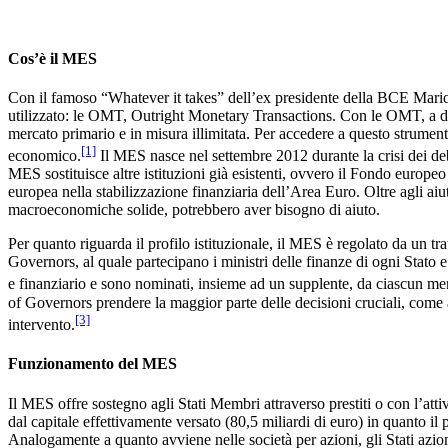
Cos’è il MES
Con il famoso “Whatever it takes” dell’ex presidente della BCE Mario 
utilizzato: le OMT, Outright Monetary Transactions. Con le OMT, a det
mercato primario e in misura illimitata. Per accedere a questo strume
[1]
economico.
Il MES nasce nel settembre 2012 durante la crisi dei debi
MES sostituisce altre istituzioni già esistenti, ovvero il Fondo europe
europea nella stabilizzazione finanziaria dell’Area Euro. Oltre agli aiut
macroeconomiche solide, potrebbero aver bisogno di aiuto.
Per quanto riguarda il profilo istituzionale, il MES è regolato da un tr
Governors, al quale partecipano i ministri delle finanze di ogni Stato
e finanziario e sono nominati, insieme ad un supplente, da ciascun 
of Governors prendere la maggior parte delle decisioni cruciali, come 
[3]
intervento.
Funzionamento del MES
Il MES offre sostegno agli Stati Membri attraverso prestiti o con l’attiva
dal capitale effettivamente versato (80,5 miliardi di euro) in quanto i
Analogamente a quanto avviene nelle società per azioni, gli Stati azionis