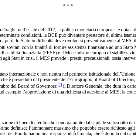
* * *
Draghi, nell’estate del 2012, la politica monetaria europea si è dotata
erminate condizioni, la BCE può diventare prestatore di ultima istanza 
nto, però, lo Stato in difficoltà deve rivolgersi preventivamente al M
ti sovrani con la finalità di fornire assistenza finanziaria ad uno Stato 
o di stabilità finanziaria (FESF) e il Meccanismo europeo di stabilizzaz
i agli Stati in crisi, il MES prevede i prestiti precauzionali, ossia inter
attato internazionale e non rientra nel perimetro istituzionale dell’Union
 e che è presieduto dal presidente dell’Eurogruppo; il Board of Directo
[2]
membro del Board of Governors;
il Direttore Generale, che dura in car
ad esempio l’approvazione di una richiesta di adesione al MES, la conce
zione di linee di credito che sono garantite dal capitale sottoscritto dai 
l primo definisce l’ammontare massimo che potrebbe essere richiesto agli
ti del Fondo hanno una responsabilità limitata, che è definita dal capital