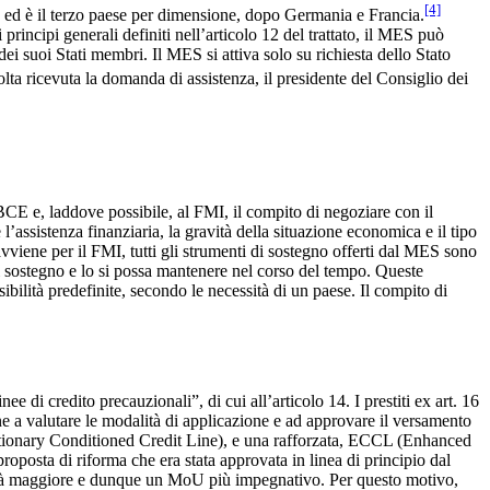
[4]
te ed è il terzo paese per dimensione, dopo Germania e Francia.
principi generali definiti nell’articolo 12 del trattato, il MES può
ei suoi Stati membri. Il MES si attiva solo su richiesta dello Stato
ta ricevuta la domanda di assistenza, il presidente del Consiglio dei
 BCE e, laddove possibile, al FMI, il compito di negoziare con il
sistenza finanziaria, la gravità della situazione economica e il tipo
vviene per il FMI, tutti gli strumenti di sostegno offerti dal MES sono
 di sostegno e lo si possa mantenere nel corso del tempo. Queste
lità predefinite, secondo le necessità di un paese. Il compito di
nee di credito precauzionali”, di cui all’articolo 14. I prestiti ex art. 16
a valutare le modalità di applicazione e ad approvare il versamento
ecautionary Conditioned Credit Line), e una rafforzata, ECCL (Enhanced
posta di riforma che era stata approvata in linea di principio dal
nalità maggiore e dunque un MoU più impegnativo. Per questo motivo,