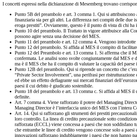
I concetti espressi nella dichiarazione di Mesemberg trovano corrispon
Punto 5B del preambolo e art. 3 comma 1. Qui si attribuiscono al
finanziaria sia per gli altri. La differenza nei compiti delle due 
eroga prestiti”. Ovviamente, questo è il punto di vista di chi ha i
Punto 10 del preambolo. Il Trattato in vigore attribuisce alla Co
possono agire senza una decisione del MES.
Punto 11 del preambolo e art. 12 comma 4. Vengono introdotte le
Punto 12 del preambolo. Si affida al MES il compito di facilitare 
Punto 12 del Preambolo e art. 13 comma 1. Si afferma che il MES fo
confermata. Le analisi sono svolte congiuntamente dal MES e da
ma è il MES che ha il compito di valutare la capacità del paese i
Punto 12B del preambolo. Qui si riprende un concetto che c’era g
“Private Sector Involvement”, una perifrasi per ristrutturazione
ed ebbe un effetto deflagrante sui mercati finanziari dell’eurozo
paesi il cui debito è giudicato sostenibile.
Punto 18 del preambolo e art. 13 comma c. Si affida al MES il co
definite.
Art. 7 comma 4. Viene rafforzato il potere del Managing Directo
Managing Director è l’interfaccia unico del MES con l’intera
Art. 14. Qui si rafforzano gli strumenti dei prestiti precauzional
loro controllo. La linea di credito precauzionale sotto condizion
rafforzata (ECCL) viene concessa a paesi che non soddisfano tut
che entrambe le linee di credito vengono concesse solo a paesi ch
innovazioni rafforzano indubbiamente i paesi che non hanno parti