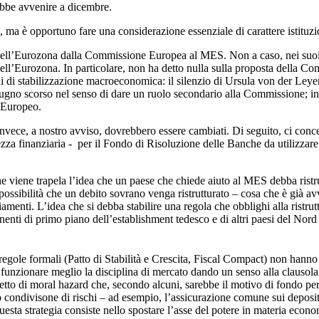
ebbe avvenire a dicembre.
, ma è opportuno fare una considerazione essenziale di carattere istituzi
 nell’Eurozona dalla Commissione Europea al MES. Non a caso, nei suoi 
ell’Eurozona. In particolare, non ha detto nulla sulla proposta della 
i di stabilizzazione macroeconomica: il silenzio di Ursula von der Leye
iugno scorso nel senso di dare un ruolo secondario alla Commissione; in 
 Europeo.
e invece, a nostro avviso, dovrebbero essere cambiati. Di seguito, ci co
zza finanziaria - per il Fondo di Risoluzione delle Banche da utilizzare p
che viene trapela l’idea che un paese che chiede aiuto al MES debba ristr
possibilità che un debito sovrano venga ristrutturato – cosa che è già av
iamenti. L’idea che si debba stabilire una regola che obblighi alla ristr
onenti di primo piano dell’establishment tedesco e di altri paesi del N
gole formali (Patto di Stabilità e Crescita, Fiscal Compact) non hanno 
r funzionare meglio la disciplina di mercato dando un senso alla clausola d
fetto di moral hazard che, secondo alcuni, sarebbe il motivo di fondo per 
condivisone di rischi – ad esempio, l’assicurazione comune sui depositi
 questa strategia consiste nello spostare l’asse del potere in materia ec