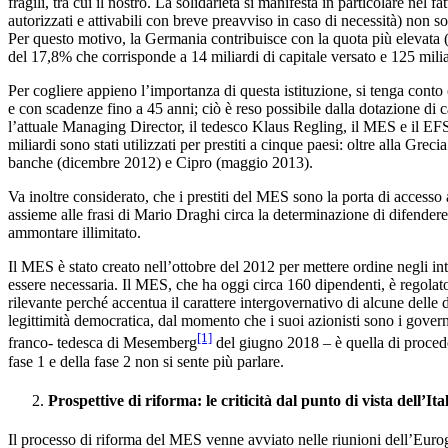
fragili, tra cui il nostro. La solidarietà si manifesta in particolare ne
autorizzati e attivabili con breve preavviso in caso di necessità) non 
Per questo motivo, la Germania contribuisce con la quota più elevata (
del 17,8% che corrisponde a 14 miliardi di capitale versato e 125 miliar
Per cogliere appieno l’importanza di questa istituzione, si tenga conto
e con scadenze fino a 45 anni; ciò è reso possibile dalla dotazione di 
l’attuale Managing Director, il tedesco Klaus Regling, il MES e il EFSF
miliardi sono stati utilizzati per prestiti a cinque paesi: oltre alla Gre
banche (dicembre 2012) e Cipro (maggio 2013).
Va inoltre considerato, che i prestiti del MES sono la porta di acces
assieme alle frasi di Mario Draghi circa la determinazione di difendere
ammontare illimitato.
Il MES è stato creato nell’ottobre del 2012 per mettere ordine negli inte
essere necessaria. Il MES, che ha oggi circa 160 dipendenti, è regolat
rilevante perché accentua il carattere intergovernativo di alcune dell
legittimità democratica, dal momento che i suoi azionisti sono i governi
[1]
franco- tedesca di Mesemberg
del giugno 2018 – è quella di proceder
fase 1 e della fase 2 non si sente più parlare.
Prospettive di riforma: le criticità dal punto di vista dell’Ita
Il processo di riforma del MES venne avviato nelle riunioni dell’Euro