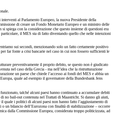
onale.
interventi al Parlamento Europeo, la nuova Presidente della
Commissione di creare un Fondo Monetario Europeo e un ministro delle
n si spiega con la considerazione che questo insieme di questioni era
particolare, il MES sta di fatto diventando quello che nelle intenzioni
ncentriamo sui secondi, menzionando solo un fatto certamente positivo
er far fonte a crisi bancarie nel caso in cui non fossero sufficienti le
utturare preventivamente il proprio debito, se questo non è giudicato
venuta nel caso della Grecia - ma nell’idea che la ristrutturazione
utturazione un paese che chiede l’accesso ai fondi del MES e abbia un
ord Europa, quale ad esempio il governatore della Bundesbank Jens
funzionato, talché alcuni paesi hanno continuato a accumulare debiti
i no bail-out contenuta nel Trattati di Maastricht. Si danno gli aiuti,
il quale i politici di alcuni paesi non hanno fatto l’aggiustamento di
 o un bilancio dell’Eurozona con finalità di stabilizzazione – occorre
onomica dalla Commissione Europea, considerata troppo politicizzata, ad