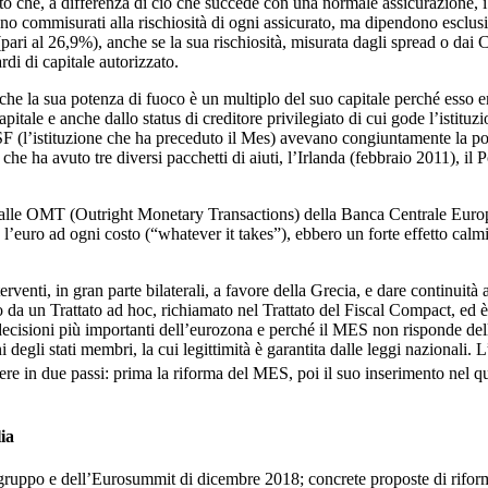
l fatto che, a differenza di ciò che succede con una normale assicurazione, 
sono commisurati alla rischiosità di ogni assicurato, ma dipendono esclus
pari al 26,9%), anche se la sua rischiosità, misurata dagli spread o dai 
di di capitale autorizzato.
 che la sua potenza di fuoco è un multiplo del suo capitale perché esso e
capitale e anche dallo status di creditore privilegiato di cui gode l’ist
 (l’istituzione che ha preceduto il Mes) avevano congiuntamente la possi
cia che ha avuto tre diversi pacchetti di aiuti, l’Irlanda (febbraio 2011), i
so alle OMT (Outright Monetary Transactions) della Banca Centrale Europ
 l’euro ad ogni costo (“whatever it takes”), ebbero un forte effetto calm
rventi, in gran parte bilaterali, a favore della Grecia, e dare continuità 
o da un Trattato ad hoc, richiamato nel Trattato del Fiscal Compact, ed 
e decisioni più importanti dell’eurozona e perché il MES non risponde d
 degli stati membri, la cui legittimità è garantita dalle leggi nazionali. 
e in due passi: prima la riforma del MES, poi il suo inserimento nel qua
lia
gruppo e dell’Eurosummit di dicembre 2018; concrete proposte di riforma