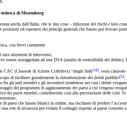
S.
nco-tedesca di Mesemberg
stenuta anche dall’Italia, che le due cose – riduzione dei rischi e loro 
posizioni ed esposero dei principi generali che hanno poi trovato puntu
edesca, con brevi commenti:
i suoi strumenti di intervento;
essere assoggettata ad una DSA (analisi di sostenibilità del debito). Il 
[4]
delle CAC (Clausole di Azione Collettiva) “single limb”
, ossia clausole 
[5]
 scopo di facilitare grandemente la ristrutturazione dei debiti pubblici
;
fra gli stati membri e gli investitori (sottinteso nei casi i debiti vengano 
raggio dei programmi di aggiustamento dei paesi a cui vengono erogati i
siva dei paesi membri, contribuendo così alla prevenzione delle crisi. S
mmissione.
re di paesi che hanno bilanci in ordine, ma rischiano di perdere l’acces
na rete di sicurezza per evitare il contagio rispetto al paese costretto a 