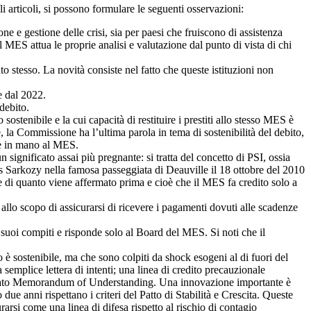
i articoli, si possono formulare le seguenti osservazioni:
 e gestione delle crisi, sia per paesi che fruiscono di assistenza
il MES attua le proprie analisi e valutazione dal punto di vista di chi
o stesso. La novità consiste nel fatto che queste istituzioni non
e dal 2022.
 debito.
stenibile e la cui capacità di restituire i prestiti allo stesso MES è
a Commissione ha l’ultima parola in tema di sostenibilità del debito,
o è in mano al MES.
ignificato assai più pregnante: si tratta del concetto di PSI, ossia
as Sarkozy nella famosa passeggiata di Deauville il 18 ottobre del 2010
ce di quanto viene affermato prima e cioè che il MES fa credito solo a
allo scopo di assicurarsi di ricevere i pagamenti dovuti alle scadenze
suoi compiti e risponde solo al Board del MES. Si noti che il
to è sostenibile, ma che sono colpiti da shock esogeni al di fuori del
semplice lettera di intenti; una linea di credito precauzionale
ttagliato Memorandum of Understanding. Una innovazione importante è
e anni rispettano i criteri del Patto di Stabilità e Crescita. Queste
rsi come una linea di difesa rispetto al rischio di contagio