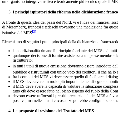
un organismo intergovernativo e teoricamente più tecnico quale il ME
I principi ispiratori della riforma nella dichiarazione fra
A fronte di questa idea dei paesi del Nord, vi è l’idea dei francesi, so
di Mesemberg, francesi e tedeschi trovarono una mediazione fra queste 
[3]
istitutivo del MES
.
Elenchiamo di seguito i punti principali della dichiarazione franco-t
la condizionalità rimane il principio fondante del MES e di tutti 
qualunque decisione di fornire assistenza a un paese membro deve 
ristrutturato;
in tutti i titoli di nuova emissione dovranno essere introdotte 
pubblico e ristrutturali con unico voto dei creditori, il che ha lo
fra i compiti del MES vi deve essere quello di facilitare il dialogo 
il MES deve avere un ruolo più importante nel disegno e monito
il MES deve avere la capacità di valutare la situazione comples
tutto ciò deve essere fatto nel pieno rispetto del ruolo della Co
devono essere rafforzati i prestiti precauzionali del MES a favo
positiva, ma nelle attuali circostanze potrebbe configurarsi come u
Le proposte di revisione del Trattato del MES