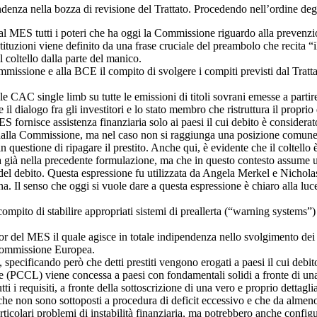
denza nella bozza di revisione del Trattato. Procedendo nell’ordine degl
 MES tutti i poteri che ha oggi la Commissione riguardo alla prevenzione
istituzioni viene definito da una frase cruciale del preambolo che recita “
l coltello dalla parte del manico.
mmissione e alla BCE il compito di svolgere i compiti previsti dal Trattat
 CAC single limb su tutte le emissioni di titoli sovrani emesse a partir
il dialogo fra gli investitori e lo stato membro che ristruttura il proprio
rnisce assistenza finanziaria solo ai paesi il cui debito è considerato so
lla Commissione, ma nel caso non si raggiunga una posizione comune, l
n questione di ripagare il prestito. Anche qui, è evidente che il coltell
ià nella precedente formulazione, ma che in questo contesto assume un s
 del debito. Questa espressione fu utilizzata da Angela Merkel e Nichol
na. Il senso che oggi si vuole dare a questa espressione è chiaro alla lu
mpito di stabilire appropriati sistemi di preallerta (“warning systems”) 
r del MES il quale agisce in totale indipendenza nello svolgimento dei 
 Commissione Europea.
i, specificando però che detti prestiti vengono erogati a paesi il cui debi
e (PCCL) viene concessa a paesi con fondamentali solidi a fronte di una 
ti i requisiti, a fronte della sottoscrizione di una vero e proprio de
e non sono sottoposti a procedura di deficit eccessivo e che da almeno du
colari problemi di instabilità finanziaria, ma potrebbero anche configura