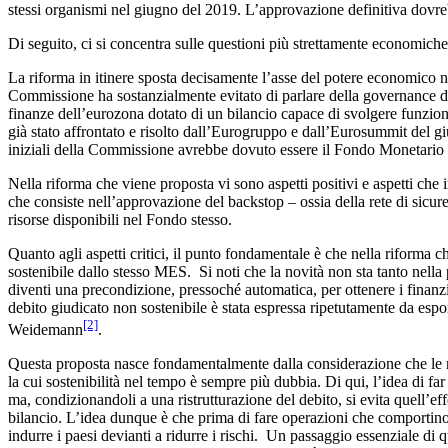
stessi organismi nel giugno del 2019. L’approvazione definitiva dovr
Di seguito, ci si concentra sulle questioni più strettamente economiche
La riforma in itinere sposta decisamente l’asse del potere economico
Commissione ha sostanzialmente evitato di parlare della governance d
finanze dell’eurozona dotato di un bilancio capace di svolgere funzion
già stato affrontato e risolto dall’Eurogruppo e dall’Eurosummit del g
iniziali della Commissione avrebbe dovuto essere il Fondo Monetario
Nella riforma che viene proposta vi sono aspetti positivi e aspetti ch
che consiste nell’approvazione del backstop – ossia della rete di sicure
risorse disponibili nel Fondo stesso.
Quanto agli aspetti critici, il punto fondamentale è che nella riforma 
sostenibile dallo stesso MES. Si noti che la novità non sta tanto nella 
diventi una precondizione, pressoché automatica, per ottenere i finanz
debito giudicato non sostenibile è stata espressa ripetutamente da esp
[2]
Weidemann
.
Questa proposta nasce fondamentalmente dalla considerazione che le re
la cui sostenibilità nel tempo è sempre più dubbia. Di qui, l’idea di fa
ma, condizionandoli a una ristrutturazione del debito, si evita quell’ef
bilancio. L’idea dunque è che prima di fare operazioni che comportino 
indurre i paesi devianti a ridurre i rischi. Un passaggio essenziale di