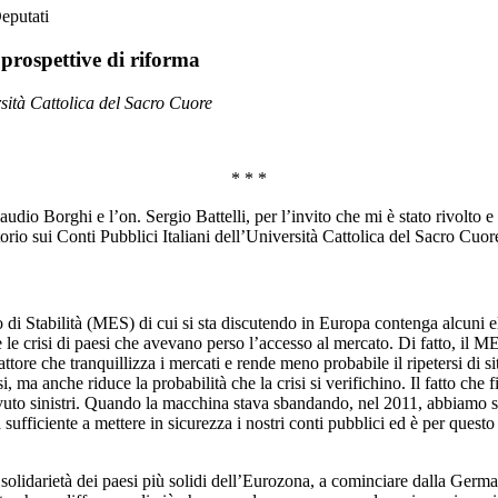
eputati
prospettive di riforma
sità Cattolica del Sacro Cuore
* * *
laudio Borghi e l’on. Sergio Battelli, per l’invito che mi è stato rivolt
orio sui Conti Pubblici Italiani dell’Università Cattolica del Sacro Cuor
di Stabilità (MES) di cui si sta discutendo in Europa contenga alcuni el
 le crisi di paesi che avevano perso l’accesso al mercato. Di fatto, il ME
attore che tranquillizza i mercati e rende meno probabile il ripetersi di s
i, ma anche riduce la probabilità che la crisi si verifichino. Il fatto che 
 avuto sinistri. Quando la macchina stava sbandando, nel 2011, abbiamo s
sufficiente a mettere in sicurezza i nostri conti pubblici ed è per ques
darietà dei paesi più solidi dell’Eurozona, a cominciare dalla Germania