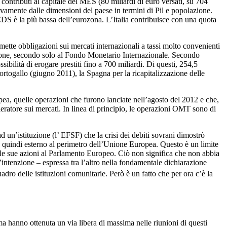
i contributi al capitale del MES (80 miliardi di euro versati, su 704
ivamente dalle dimensioni del paese in termini di Pil e popolazione.
CDS è la più bassa dell’eurozona. L’Italia contribuisce con una quota
mette obbligazioni sui mercati internazionali a tassi molto convenienti
ituzione, secondo solo al Fondo Monetario Internazionale. Secondo
bilità di erogare prestiti fino a 700 miliardi. Di questi, 254,5
l Portogallo (giugno 2011), la Spagna per la ricapitalizzazione delle
ea, quelle operazioni che furono lanciate nell’agosto del 2012 e che,
ieratore sui mercati. In linea di principio, le operazioni OMT sono di
ad un’istituzione (l’ EFSF) che la crisi dei debiti sovrani dimostrò
è quindi esterno al perimetro dell’Unione Europea. Questo è un limite
elle sue azioni al Parlamento Europeo. Ciò non significa che non abbia
L’intenzione – espressa tra l’altro nella fondamentale dichiarazione
dro delle istituzioni comunitarie. Però è un fatto che per ora c’è la
 hanno ottenuta un via libera di massima nelle riunioni di questi