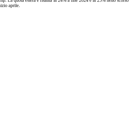
mp. La quota estera è risalita al 24% a fine 2024 e al 25% nello scorso
izio aprile.