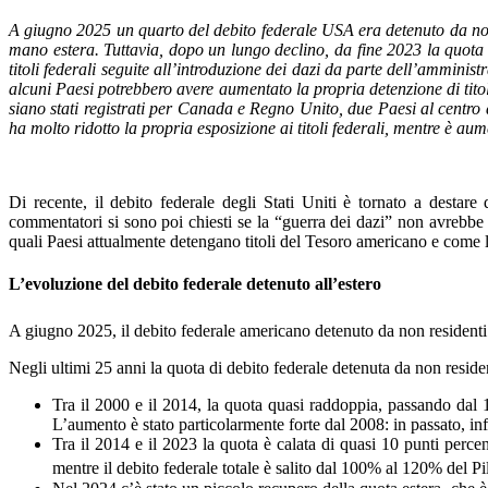
A giugno 2025 un quarto del debito federale USA era detenuto da non r
mano estera. Tuttavia, dopo un lungo declino, da fine 2023 la quota 
titoli federali seguite all’introduzione dei dazi da parte dell’ammin
alcuni Paesi potrebbero avere aumentato la propria detenzione di titol
siano stati registrati per Canada e Regno Unito, due Paesi al centro 
ha molto ridotto la propria esposizione ai titoli federali, mentre è 
Di recente, il debito federale degli Stati Uniti è tornato a destar
commentatori si sono poi chiesti se la “guerra dei dazi” non avrebbe po
quali Paesi attualmente detengano titoli del Tesoro americano e come 
L’evoluzione del debito federale detenuto all’estero
A giugno 2025, il debito federale americano detenuto da non residenti (
Negli ultimi 25 anni la quota di debito federale detenuta da non residen
Tra il 2000 e il 2014, la quota quasi raddoppia, passando dal 
L’aumento è stato particolarmente forte dal 2008: in passato, infa
Tra il 2014 e il 2023 la quota è calata di quasi 10 punti perce
mentre il debito federale totale è salito dal 100% al 120% del Pil