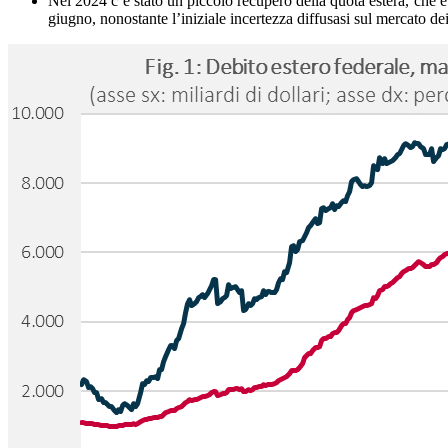
Nel 2024 c’è stato un piccolo recupero della quota estera, che 
giugno, nonostante l’iniziale incertezza diffusasi sul mercato dei 