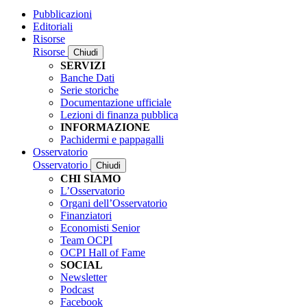
Pubblicazioni
Editoriali
Risorse
Risorse
Chiudi
SERVIZI
Banche Dati
Serie storiche
Documentazione ufficiale
Lezioni di finanza pubblica
INFORMAZIONE
Pachidermi e pappagalli
Osservatorio
Osservatorio
Chiudi
CHI SIAMO
L’Osservatorio
Organi dell’Osservatorio
Finanziatori
Economisti Senior
Team OCPI
OCPI Hall of Fame
SOCIAL
Newsletter
Podcast
Facebook