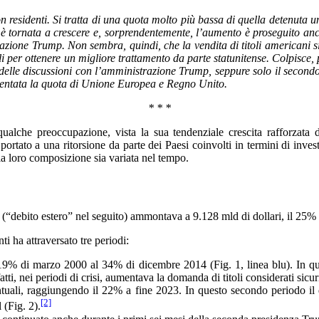
esidenti. Si tratta di una quota molto più bassa di quella detenuta una 
è tornata a crescere e, sorprendentemente, l’aumento è proseguito anc
istrazione Trump. Non sembra, quindi, che la vendita di titoli america
i per ottenere un migliore trattamento da parte statunitense. Colpisce, 
delle discussioni con l’amministrazione Trump, seppure solo il secondo c
aumentata la quota di Unione Europea e Regno Unito.
* * *
e qualche preoccupazione, vista la sua tendenziale crescita rafforzata
rtato a una ritorsione da parte dei Paesi coinvolti in termini di invest
la loro composizione sia variata nel tempo.
“debito estero” nel seguito) ammontava a 9.128 mld di dollari, il 25% del
ti ha attraversato tre periodi:
19% di marzo 2000 al 34% di dicembre 2014 (Fig. 1, linea blu). In ques
tti, nei periodi di crisi, aumentava la domanda di titoli considerati sicur
ntuali, raggiungendo il 22% a fine 2023. In questo secondo periodo il 
[2]
 (Fig. 2).