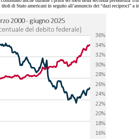
è continuato anche durante i primi sei mesi della seconda presidenza Tru
titoli di Stato americani in seguito all’annuncio dei “dazi reciproci” a in