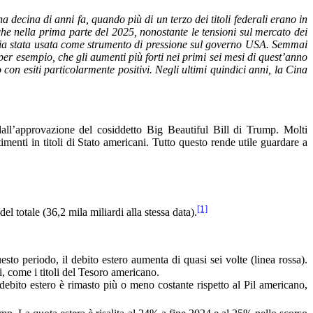
decina di anni fa, quando più di un terzo dei titoli federali erano in
he nella prima parte del 2025, nonostante le tensioni sul mercato dei
ni sia stata usata come strumento di pressione sul governo USA. Semmai
per esempio, che gli aumenti più forti nei primi sei mesi di quest’anno
on esiti particolarmente positivi. Negli ultimi quindici anni, la Cina
 dall’approvazione del cosiddetto Big Beautiful Bill di Trump. Molti
imenti in titoli di Stato americani. Tutto questo rende utile guardare a
[1]
 totale (36,2 mila miliardi alla stessa data).
to periodo, il debito estero aumenta di quasi sei volte (linea rossa).
i, come i titoli del Tesoro americano.
debito estero è rimasto più o meno costante rispetto al Pil americano,