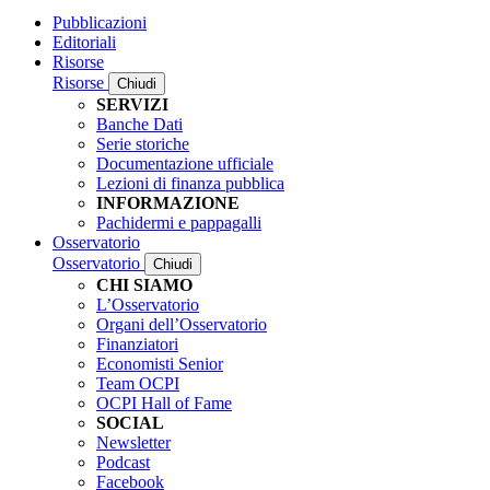
Pubblicazioni
Editoriali
Risorse
Risorse
Chiudi
SERVIZI
Banche Dati
Serie storiche
Documentazione ufficiale
Lezioni di finanza pubblica
INFORMAZIONE
Pachidermi e pappagalli
Osservatorio
Osservatorio
Chiudi
CHI SIAMO
L’Osservatorio
Organi dell’Osservatorio
Finanziatori
Economisti Senior
Team OCPI
OCPI Hall of Fame
SOCIAL
Newsletter
Podcast
Facebook