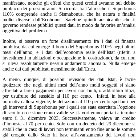
manifestato, nonché gli effetti che questi crediti avranno sul debito
pubblico dei prossimi anni. Si ricorda tra l’altro che il Superbonus
110% comprende anche il Sismabonus, che ha natura e finalità
molto diverse dall’Ecobonus. Sarebbe quindi auspicabile che il
governo rendesse pubblici questi dati, in modo da favorire un’analisi
oggettiva del problema.
Inoltre, si osserva un forte disallineamento fra i dati di finanza
pubblica, da cui emerge il boom del Superbonus 110% negli ultimi
mesi dell’anno, e i dati dell’economia reale dell’Istat (riferiti a
investimenti in abitazioni e occupazione in costruzione), da cui non
si rileva assolutamente nessun andamento anomalo. Nulla emerge
anche dai dati pubblicati mensilmente dall’Enea.
A meno, dunque, di possibili revisioni dei dati Istat, è facile
ipotizzare che negli ultimi mesi dell’anno molti soggetti si siano
affrettati a fare i pagamenti per lavori non finiti, o addirittura fittizi,
per usufruire del sussidio al 110 per cento. Infatti, in base alla
normativa allora vigente, le detrazioni al 110 per cento spettanti per
gli interventi di Superbonus per i quali era stata esercitata l’opzione
di sconto o cessione erano valide se i lavori erano portati a termine
entro il 31 dicembre 2023. Successivamente, valeva un credito
d’imposta al 70 per cento. Solo con un decreto del 29 dicembre si
stabilì che in caso di lavori non terminanti entro fine anno le somme
già erogate dallo Stato in base all’avanzamento dei lavori non