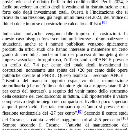
post-Covid e si è ridotto l’effetto dei crediti edilizi. Per il 2024, è
facile prevedere un crollo degli investimenti in ristrutturazione e un
forte calo degli investimenti totali. Questa è l’indicazione che si
ricava da una flessione, già negli ultimi mesi del 2023, dell’indice di
[8]
fiducia delle imprese di costruzione calcolato dall’Istat.
Indicazioni univoche vengono dalle imprese di costruzioni. In
questo caso bisogna forse scontare un interesse a drammatizzare la
situazione, anche se i numeri pubblicati vengono tipicamente
prodotti da uffici studi che hanno interesse a mantenere un certo
grado di credibilità, anche ai fini dei processi di budgeting delle
imprese associate. In ogni caso, l’ufficio studi dell’ANCE prevede
un crollo del 7,4 per cento del totale degli investimenti in
costruzioni, nonostante una spinta del +20 per cento delle opere
pubbliche dovute al PNRR. Questo risultato – secondo ANCE –
“risentirà del mancato apporto espansivo della manutenzione
straordinaria (che nell’ultimo triennio è giunta a rappresentare il 40
per cento del mercato), a seguito del venir meno dello strumento
della cessione del credito/sconto in fattura. Ciò riporterebbe il valore
complessivo degli impieghi nel comparto su livelli di poco superiori
a quelli pre-Covid. Per tale comparto quest’anno si prevede una
[9]
flessione tendenziale del -27 per cento”.
Secondo il centro studi
[10]
del Cresme, la caduta sarebbe maggiore, pari al -8,5 per cento.
Sempre secondo il Cresme, “l’attività di manutenzione del