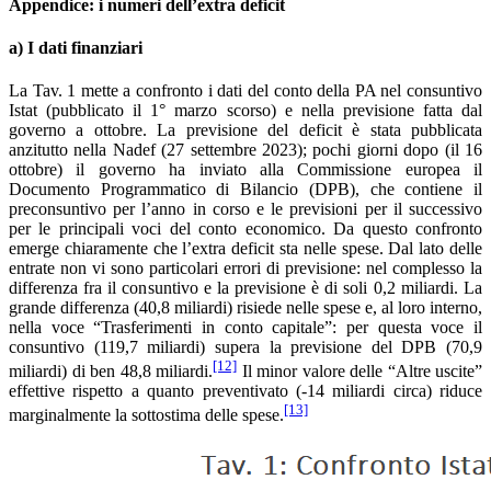
Appendice: i numeri dell’extra deficit
a) I dati finanziari
La Tav. 1 mette a confronto i dati del conto della PA nel consuntivo
Istat (pubblicato il 1° marzo scorso) e nella previsione fatta dal
governo a ottobre. La previsione del deficit è stata pubblicata
anzitutto nella Nadef (27 settembre 2023); pochi giorni dopo (il 16
ottobre) il governo ha inviato alla Commissione europea il
Documento Programmatico di Bilancio (DPB), che contiene il
preconsuntivo per l’anno in corso e le previsioni per il successivo
per le principali voci del conto economico. Da questo confronto
emerge chiaramente che l’extra deficit sta nelle spese. Dal lato delle
entrate non vi sono particolari errori di previsione: nel complesso la
differenza fra il consuntivo e la previsione è di soli 0,2 miliardi. La
grande differenza (40,8 miliardi) risiede nelle spese e, al loro interno,
nella voce “Trasferimenti in conto capitale”: per questa voce il
consuntivo (119,7 miliardi) supera la previsione del DPB (70,9
[12]
miliardi) di ben 48,8 miliardi.
Il minor valore delle “Altre uscite”
effettive rispetto a quanto preventivato (-14 miliardi circa) riduce
[13]
marginalmente la sottostima delle spese.