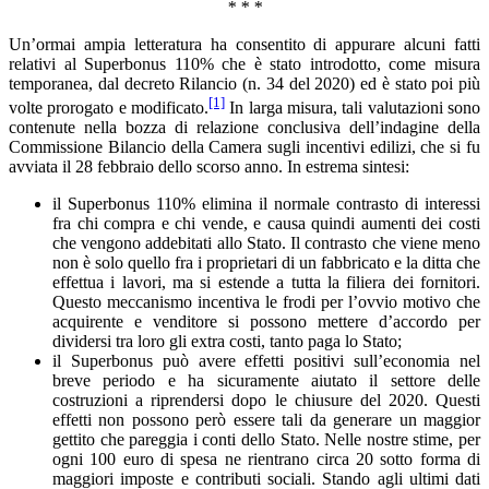
* * *
Un’ormai ampia letteratura ha consentito di appurare alcuni fatti
relativi al Superbonus 110% che è stato introdotto, come misura
temporanea, dal decreto Rilancio (n. 34 del 2020) ed è stato poi più
[1]
volte prorogato e modificato.
In larga misura, tali valutazioni sono
contenute nella bozza di relazione conclusiva dell’indagine della
Commissione Bilancio della Camera sugli incentivi edilizi, che si fu
avviata il 28 febbraio dello scorso anno. In estrema sintesi:
il Superbonus 110% elimina il normale contrasto di interessi
fra chi compra e chi vende, e causa quindi aumenti dei costi
che vengono addebitati allo Stato. Il contrasto che viene meno
non è solo quello fra i proprietari di un fabbricato e la ditta che
effettua i lavori, ma si estende a tutta la filiera dei fornitori.
Questo meccanismo incentiva le frodi per l’ovvio motivo che
acquirente e venditore si possono mettere d’accordo per
dividersi tra loro gli extra costi, tanto paga lo Stato;
il Superbonus può avere effetti positivi sull’economia nel
breve periodo e ha sicuramente aiutato il settore delle
costruzioni a riprendersi dopo le chiusure del 2020. Questi
effetti non possono però essere tali da generare un maggior
gettito che pareggia i conti dello Stato. Nelle nostre stime, per
ogni 100 euro di spesa ne rientrano circa 20 sotto forma di
maggiori imposte e contributi sociali. Stando agli ultimi dati