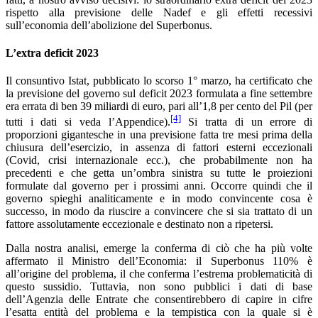
rispetto alla previsione delle Nadef e gli effetti recessivi
sull’economia dell’abolizione del Superbonus.
L’extra deficit 2023
Il consuntivo Istat, pubblicato lo scorso 1° marzo, ha certificato che
la previsione del governo sul deficit 2023 formulata a fine settembre
era errata di ben 39 miliardi di euro, pari all’1,8 per cento del Pil (per
[4]
tutti i dati si veda l’Appendice).
Si tratta di un errore di
proporzioni gigantesche in una previsione fatta tre mesi prima della
chiusura dell’esercizio, in assenza di fattori esterni eccezionali
(Covid, crisi internazionale ecc.), che probabilmente non ha
precedenti e che getta un’ombra sinistra su tutte le proiezioni
formulate dal governo per i prossimi anni. Occorre quindi che il
governo spieghi analiticamente e in modo convincente cosa è
successo, in modo da riuscire a convincere che si sia trattato di un
fattore assolutamente eccezionale e destinato non a ripetersi.
Dalla nostra analisi, emerge la conferma di ciò che ha più volte
affermato il Ministro dell’Economia: il Superbonus 110% è
all’origine del problema, il che conferma l’estrema problematicità di
questo sussidio. Tuttavia, non sono pubblici i dati di base
dell’Agenzia delle Entrate che consentirebbero di capire in cifre
l’esatta entità del problema e la tempistica con la quale si è