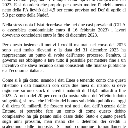
2023. E si ricorderà che proprio per questo motivo l’indebitamento
netto della PA lievitò dal 4,5 per cento previsto nel Def di aprile al
5,3 per cento della Nadef.
Nella stessa nota l’Istat ricordava che nei due casi prevalenti (CILA
o assemblea condominiale entro il 16 febbraio 2023) i lavori
dovevano concludersi entro la fine di dicembre 2023.
Per questo insieme di motivi i crediti maturati nel corso del 2023
sono stati molto rilevanti e la data del 31 dicembre 2023 ha
rappresentato un punto di svolta dell’intero processo. Peraltro, il
governo era obbligato a fare tutto il possibile per mettere fine a un
incentivo che stava recando danni consistenti alle finanze pubbliche
e all’economia italiana.
Come si è già detto, usando i dati Enea e tenendo conto che questi
riflettono i dati finanziari con circa due mesi di ritardo, si deve
ragionare su uno stock di crediti maturati di 114,4 miliardi a fine
2023. Al netto del 20 per cento (la nostra stima dell’effetto indotto
sul gettito), si trova che l’effetto del bonus sul debito pubblico a oggi
è di circa 91 miliardi. Se fossero resi noti i dati dell’Agenzia delle
Entrate, si potrebbe fare un conto di come questo debito
complessivo ha già pesato sulle casse dello Stato e quanto peserà
sugli anni prossimi, man mano che i detentori dei crediti li
scaleranno dalle imposte. Si può comunque tranquillamente