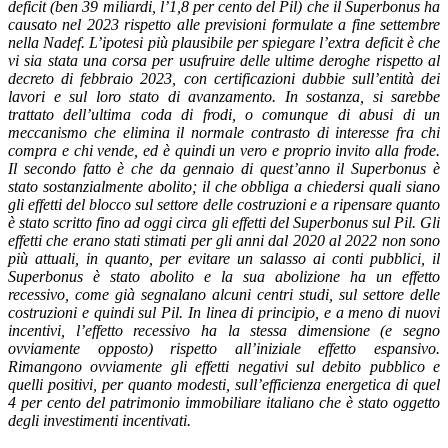
deficit (ben 39 miliardi, l’1,8 per cento del Pil) che il Superbonus ha
causato nel 2023 rispetto alle previsioni formulate a fine settembre
nella Nadef. L’ipotesi più plausibile per spiegare l’extra deficit è che
vi sia stata una corsa per usufruire delle ultime deroghe rispetto al
decreto di febbraio 2023, con certificazioni dubbie sull’entità dei
lavori e sul loro stato di avanzamento. In sostanza, si sarebbe
trattato dell’ultima coda di frodi, o comunque di abusi di un
meccanismo che elimina il normale contrasto di interesse fra chi
compra e chi vende, ed è quindi un vero e proprio invito alla frode.
Il secondo fatto è che da gennaio di quest’anno il Superbonus è
stato sostanzialmente abolito; il che obbliga a chiedersi quali siano
gli effetti del blocco sul settore delle costruzioni e a ripensare quanto
è stato scritto fino ad oggi circa gli effetti del Superbonus sul Pil. Gli
effetti che erano stati stimati per gli anni dal 2020 al 2022 non sono
più attuali, in quanto, per evitare un salasso ai conti pubblici, il
Superbonus è stato abolito e la sua abolizione ha un effetto
recessivo, come già segnalano alcuni centri studi, sul settore delle
costruzioni e quindi sul Pil. In linea di principio, e a meno di nuovi
incentivi, l’effetto recessivo ha la stessa dimensione (e segno
ovviamente opposto) rispetto all’iniziale effetto espansivo.
Rimangono ovviamente gli effetti negativi sul debito pubblico e
quelli positivi, per quanto modesti, sull’efficienza energetica di quel
4 per cento del patrimonio immobiliare italiano che è stato oggetto
degli investimenti incentivati.