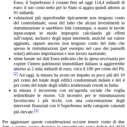
Enea, il Superbonus è costato fino ad oggi 114,4 miliardi di
euro; il suo costo netto per lo Stato si aggira quindi attorno ai
91 miliardi;
valutazioni più approfondite tipicamente non tengono conto
del controfattuale, ossia del fatto che alcuni investimenti in
ristrutturazione si sarebbero fatti comunque, o usano le tavole
input-output in modo improprio calcolando gli effetti
sull’output, inclusivi degli input intermedi, anziché sul valore
aggiunto, oppure ancora non tengono conto del fatto che
spesso le ristrutturazioni (per esempio nel caso dei pannelli
solari) attivano importazioni e non lavoro nazionale;
stime basate sui dati Enea indicano che la spesa necessaria per
coprire l’intero patrimonio immobiliare italiano si aggirerebbe
attorno ai 2 mila miliardi di euro, circa il 100 per cento del Pil.
[2]
Ad oggi, la misura ha avuto un impatto su poco più del 10
per cento del totale degli edifici condominiali italiani e del 4
per cento del totale degli edifici residenziali censiti in Italia;
la misura è incoerente con un’agenda sociale che voglia
redistribuire le risorse. Gli incentivi per le ristrutturazioni
favoriscono i più ricchi, con una concentrazione degli
interventi finanziati con il Superbonus nelle categorie catastali
[3]
più elevate.
Per aggiornare queste considerazioni occorre tenere conto di due
fatti, a nostro avviso decisivi: lo straordinario extra deficit del 2023