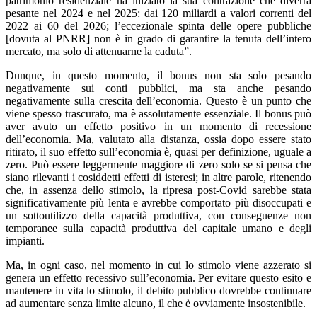
patrimonio residenziale ha iniziato la sua contrazione che diverrà
pesante nel 2024 e nel 2025: dai 120 miliardi a valori correnti del
2022 ai 60 del 2026; l’eccezionale spinta delle opere pubbliche
[dovuta al PNRR] non è in grado di garantire la tenuta dell’intero
mercato, ma solo di attenuarne la caduta”.
Dunque, in questo momento, il bonus non sta solo pesando
negativamente sui conti pubblici, ma sta anche pesando
negativamente sulla crescita dell’economia. Questo è un punto che
viene spesso trascurato, ma è assolutamente essenziale. Il bonus può
aver avuto un effetto positivo in un momento di recessione
dell’economia. Ma, valutato alla distanza, ossia dopo essere stato
ritirato, il suo effetto sull’economia è, quasi per definizione, uguale a
zero. Può essere leggermente maggiore di zero solo se si pensa che
siano rilevanti i cosiddetti effetti di isteresi; in altre parole, ritenendo
che, in assenza dello stimolo, la ripresa post-Covid sarebbe stata
significativamente più lenta e avrebbe comportato più disoccupati e
un sottoutilizzo della capacità produttiva, con conseguenze non
temporanee sulla capacità produttiva del capitale umano e degli
impianti.
Ma, in ogni caso, nel momento in cui lo stimolo viene azzerato si
genera un effetto recessivo sull’economia. Per evitare questo esito e
mantenere in vita lo stimolo, il debito pubblico dovrebbe continuare
ad aumentare senza limite alcuno, il che è ovviamente insostenibile.