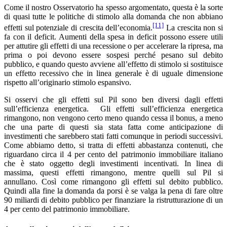
Come il nostro Osservatorio ha spesso argomentato, questa è la sorte
di quasi tutte le politiche di stimolo alla domanda che non abbiano
[11]
effetti sul potenziale di crescita dell’economia.
La crescita non si
fa con il deficit. Aumenti della spesa in deficit possono essere utili
per attutire gli effetti di una recessione o per accelerare la ripresa, ma
prima o poi devono essere sospesi perché pesano sul debito
pubblico, e quando questo avviene all’effetto di stimolo si sostituisce
un effetto recessivo che in linea generale è di uguale dimensione
rispetto all’originario stimolo espansivo.
Si osservi che gli effetti sul Pil sono ben diversi dagli effetti
sull’efficienza energetica. Gli effetti sull’efficienza energetica
rimangono, non vengono certo meno quando cessa il bonus, a meno
che una parte di questi sia stata fatta come anticipazione di
investimenti che sarebbero stati fatti comunque in periodi successivi.
Come abbiamo detto, si tratta di effetti abbastanza contenuti, che
riguardano circa il 4 per cento del patrimonio immobiliare italiano
che è stato oggetto degli investimenti incentivati. In linea di
massima, questi effetti rimangono, mentre quelli sul Pil si
annullano. Così come rimangono gli effetti sul debito pubblico.
Quindi alla fine la domanda da porsi è se valga la pena di fare oltre
90 miliardi di debito pubblico per finanziare la ristrutturazione di un
4 per cento del patrimonio immobiliare.