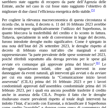
sarebbero state oggetto di recupero da parte dell’Agenzia delle
Entrate, anche nel caso in cui fosse stato raggiunto l’obiettivo di
[5]
migliorare di due classi l’efficienza energetica dello stabile.
Per cogliere la rilevanza macroeconomica di questa circostanza si
ricorda che, in teoria, il decreto n. 11 del 16 febbraio 2023 avrebbe
dovuto restringere significativamente l’utilizzo del Superbonus, in
quanto bloccava la trasferibilità del credito e lo sconto in fattura.
Tuttavia, specialmente in sede di conversione in legge del decreto,
furono introdotte deroghe molto significative. Come è spiegato in
una nota dell’Istat del 26 settembre 2023, le deroghe rispetto al
decreto di febbraio erano tutt’altro che marginali e anzi
rappresentavano “la parte prevalente delle spese sostenute nel 2023,
poiché riferibili soprattutto alla deroga prevista per le spese già
[6]
avviate e/o comunque già approvate prima del blocco”.
Le
deroghe riguardavano infatti, oltre agli interventi in zone
danneggiate da eventi naturali, gli interventi già avviati o da avviare
per cui era stata presentata la “Comunicazione inizio lavori
asseverata” (CILA) prima del 16 febbraio 2023 e per i lavori
condominiali approvati dall’assemblea condominiale prima del 16
febbraio 2023, per i quali era ancora possibile trasferire il credito
anche in assenza della CILA. Proprio il fatto che le deroghe
risultavano essere prevalenti rispetto al totale degli interventi ha
indotto l’Istat, d’accordo con Eurostat, a riclassificare il Superbonus
come credito “pagabile” e dunque come spesa di competenza del