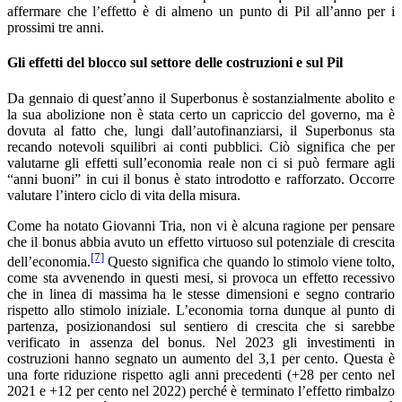
affermare che l’effetto è di almeno un punto di Pil all’anno per i
prossimi tre anni.
Gli effetti del blocco sul settore delle costruzioni e sul Pil
Da gennaio di quest’anno il Superbonus è sostanzialmente abolito e
la sua abolizione non è stata certo un capriccio del governo, ma è
dovuta al fatto che, lungi dall’autofinanziarsi, il Superbonus sta
recando notevoli squilibri ai conti pubblici. Ciò significa che per
valutarne gli effetti sull’economia reale non ci si può fermare agli
“anni buoni” in cui il bonus è stato introdotto e rafforzato. Occorre
valutare l’intero ciclo di vita della misura.
Come ha notato Giovanni Tria, non vi è alcuna ragione per pensare
che il bonus abbia avuto un effetto virtuoso sul potenziale di crescita
[7]
dell’economia.
Questo significa che quando lo stimolo viene tolto,
come sta avvenendo in questi mesi, si provoca un effetto recessivo
che in linea di massima ha le stesse dimensioni e segno contrario
rispetto allo stimolo iniziale. L’economia torna dunque al punto di
partenza, posizionandosi sul sentiero di crescita che si sarebbe
verificato in assenza del bonus. Nel 2023 gli investimenti in
costruzioni hanno segnato un aumento del 3,1 per cento. Questa è
una forte riduzione rispetto agli anni precedenti (+28 per cento nel
2021 e +12 per cento nel 2022) perché è terminato l’effetto rimbalzo