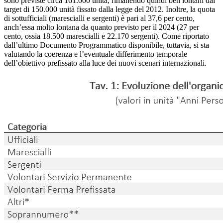
sono previste circa 161.000 unità, rimanendo quindi ben lontani dal
target di 150.000 unità fissato dalla legge del 2012. Inoltre, la quota
di sottufficiali (marescialli e sergenti) è pari al 37,6 per cento,
anch’essa molto lontana da quanto previsto per il 2024 (27 per
cento, ossia 18.500 marescialli e 22.170 sergenti). Come riportato
dall’ultimo Documento Programmatico disponibile, tuttavia, si sta
valutando la coerenza e l’eventuale differimento temporale
dell’obiettivo prefissato alla luce dei nuovi scenari internazionali.