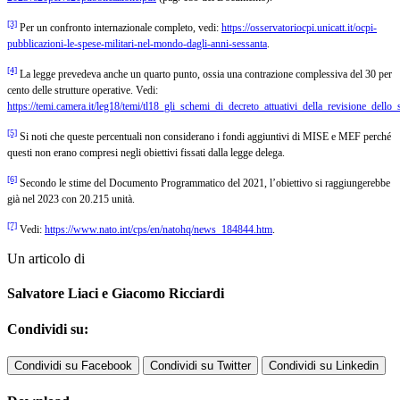
[3]
Per un confronto internazionale completo, vedi:
https://osservatoriocpi.unicatt.it/ocpi-
pubblicazioni-le-spese-militari-nel-mondo-dagli-anni-sessanta
.
[4]
La legge prevedeva anche un quarto punto, ossia una contrazione complessiva del 30 per
cento delle strutture operative. Vedi:
https://temi.camera.it/leg18/temi/tl18_gli_schemi_di_decreto_attuativi_della_revisione_dello
[5]
Si noti che queste percentuali non considerano i fondi aggiuntivi di MISE e MEF perché
questi non erano compresi negli obiettivi fissati dalla legge delega.
[6]
Secondo le stime del Documento Programmatico del 2021, l’obiettivo si raggiungerebbe
già nel 2023 con 20.215 unità.
[7]
Vedi:
https://www.nato.int/cps/en/natohq/news_184844.htm
.
Un articolo di
Salvatore Liaci e Giacomo Ricciardi
Condividi su:
Condividi su Facebook
Condividi su Twitter
Condividi su Linkedin