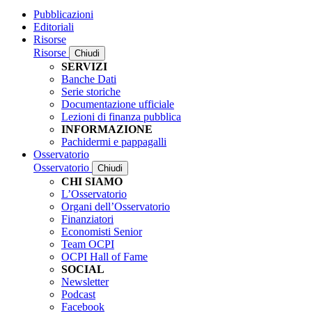
Pubblicazioni
Editoriali
Risorse
Risorse
Chiudi
SERVIZI
Banche Dati
Serie storiche
Documentazione ufficiale
Lezioni di finanza pubblica
INFORMAZIONE
Pachidermi e pappagalli
Osservatorio
Osservatorio
Chiudi
CHI SIAMO
L’Osservatorio
Organi dell’Osservatorio
Finanziatori
Economisti Senior
Team OCPI
OCPI Hall of Fame
SOCIAL
Newsletter
Podcast
Facebook