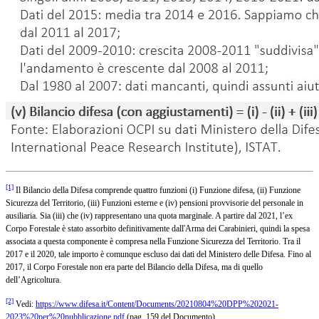
[1]
Il Bilancio della Difesa comprende quattro funzioni (i) Funzione difesa, (ii) Funzione
Sicurezza del Territorio, (iii) Funzioni esterne e (iv) pensioni provvisorie del personale in
ausiliaria. Sia (iii) che (iv) rappresentano una quota marginale. A partire dal 2021, l’ex
Corpo Forestale è stato assorbito definitivamente dall'Arma dei Carabinieri, quindi la spesa
associata a questa componente è compresa nella Funzione Sicurezza del Territorio. Tra il
2017 e il 2020, tale importo è comunque escluso dai dati del Ministero delle Difesa. Fino al
2017, il Corpo Forestale non era parte del Bilancio della Difesa, ma di quello
dell’Agricoltura.
[2]
Vedi:
https://www.difesa.it/Content/Documents/20210804%20DPP%202021-
2023%20per%20pubblicazione.pdf
(pag. 159 del Documento).