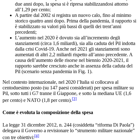
due anni dopo, la spesa si è ripresa stabilizzandosi attorno
all’1,29 per cento;
A partire dal 2002 si registra un nuovo calo, fino al minimo
storico quattro anni dopo. Prima della pandemia, il rapporto si
è stabilizzato su valori più bassi di quelli dei trent’anni
precedenti;
L’aumento nel 2020 è dovuto sia all’incremento degli
stanziamenti (circa 1,6 miliardi), sia alla caduta del Pil indotta
dalla crisi Covid-19. Anche nel 2021 gli stanziamenti sono
aumentati di altri 2,2 miliardi rispetto all’anno precedente. A
causa dell’aumento delle risorse nel biennio 2020-2021, il
rapporto sarebbe cresciuto anche in assenza della caduta del
Pil (scenario senza pandemia in Fig. 1).
Nel contesto internazionale, nel 2020 l’Italia si collocava al
centoduesimo posto (su 147 paesi considerati) per spesa militare su
Pil, sotto tutti i G7 tranne il Giappone, e sotto la mediana UE (1,6
[3]
per cento) e NATO (1,8 per cento).
Come è evoluta la composizione della spesa
La legge 31 dicembre 2012, n. 244 (cosiddetta “riforma Di Paola”)
delegava il Governo a revisionare lo “strumento militare nazionale”
[4]
con tre obiettivi: