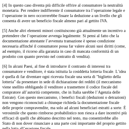
[4] In questo caso diventa più difficile offrire al consumatore la neutralità
monetaria. Per rendere indifferente il consumatore tra l’operazione legale e
l’operazione in nero occorrerebbe fissare la deduzione a un livello che gli
consenta di avere un beneficio fiscale almeno pari al gettito IVA.
[5] Anche altri elementi minori costituiscono già attualmente un incentivo a
pretendere che l’operazione avvenga legalmente. Si pensi al fatto che la
documentazione attestante l’avvenuta transazione è spesso condizione
necessaria affinché il consumatore possa far valere alcuni suoi diritti (come,
ad esempio, il ricorso alla garanzia in caso di mancata conformità di un
prodotto con quanto previsto nel contratto di vendita).
[6] In alcuni Paesi, al fine di introdurre il contrasto di interessi tra
consumatore e venditore, è stata istituita la cosiddetta lotteria fiscale. L’idea
è quella di far diventare ogni ricevuta fiscale una sorta di “biglietto della
lotteria” da presentare in sede di dichiarazione dei redditi (il meccanismo
viene snellito obbligando il venditore a trasmettere il codice fiscale del
compratore all’autorità competente, che in Italia sarebbe l’Agenzia delle
Entrate). Con questo meccanismo, i benefici fiscali (deduzioni o detrazioni)
non vengono riconosciuti a chiunque richieda la documentazione fiscale
delle proprie compravendite, ma solo ad alcuni beneficiari estratti a sorte. È
verosimile che questo rimborso probabilistico non riesca a dare incentivi più
efficaci di quelli che abbiamo descritto nel testo, ma consentirebbe allo
Stato di non dover rinunciare a una parte così importante del proprio gettito
nella lotta all’evasione fiscale.