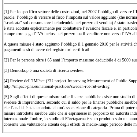
[1] Per lo specifico settore delle costruzioni, nel 2007 l’obbligo di versare l’I
parole, l’obbligo di versare al fisco l’imposta sul valore aggiunto (che norm
“scaricata” sul consumatore includendola nel prezzo di vendita) è stato trasfe
è stata adottata esplicitamente per combattere l’evasione fiscale e, in particol
compratore paga l’IVA inclusa nel prezzo ma il venditore non versa l’IVA all
A queste misure è stato aggiunto l’obbligo il 1 gennaio 2010 per le attività 
pagamenti cash di avere dei registratori certificati.
[2] Per le persone oltre i 65 anni l’importo massimo deducibile è di 5000 eu
[3] Demoskop è una società di ricerca svedese.
[4] Review dell’IMPact (EU project Improving Measurement of Public Suppo
http://impact-phs.eu/national-practices/sweden-rot-rut-avdrag
[5] Sugli effetti di queste misure sulle finanze pubbliche esiste uno studio d
svedese di imprenditori, secondo cui il saldo per le finanze pubbliche sarebbe
che l’analisi è stata condotta da un’associazione di categoria. Prima di poter e
misure introdotte sarebbe utile che si esprimesse in proposito un’autorità ind
internazionale. Inoltre, lo studio di Företagarna è stato prodotto solo un an
consente una valutazione attenta degli effetti di medio-lungo periodo delle m