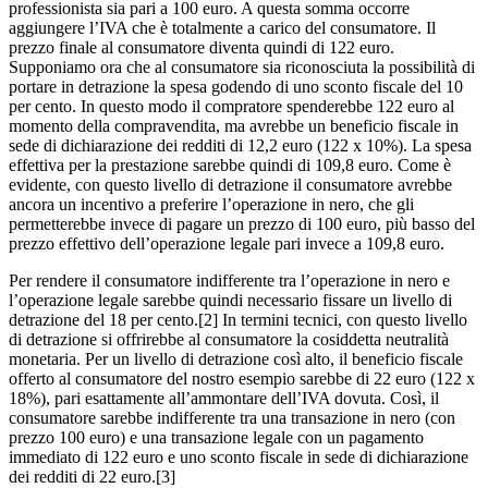
professionista sia pari a 100 euro. A questa somma occorre
aggiungere l’IVA che è totalmente a carico del consumatore. Il
prezzo finale al consumatore diventa quindi di 122 euro.
Supponiamo ora che al consumatore sia riconosciuta la possibilità di
portare in detrazione la spesa godendo di uno sconto fiscale del 10
per cento. In questo modo il compratore spenderebbe 122 euro al
momento della compravendita, ma avrebbe un beneficio fiscale in
sede di dichiarazione dei redditi di 12,2 euro (122 x 10%). La spesa
effettiva per la prestazione sarebbe quindi di 109,8 euro. Come è
evidente, con questo livello di detrazione il consumatore avrebbe
ancora un incentivo a preferire l’operazione in nero, che gli
permetterebbe invece di pagare un prezzo di 100 euro, più basso del
prezzo effettivo dell’operazione legale pari invece a 109,8 euro.
Per rendere il consumatore indifferente tra l’operazione in nero e
l’operazione legale sarebbe quindi necessario fissare un livello di
detrazione del 18 per cento.[2] In termini tecnici, con questo livello
di detrazione si offrirebbe al consumatore la cosiddetta neutralità
monetaria. Per un livello di detrazione così alto, il beneficio fiscale
offerto al consumatore del nostro esempio sarebbe di 22 euro (122 x
18%), pari esattamente all’ammontare dell’IVA dovuta. Così, il
consumatore sarebbe indifferente tra una transazione in nero (con
prezzo 100 euro) e una transazione legale con un pagamento
immediato di 122 euro e uno sconto fiscale in sede di dichiarazione
dei redditi di 22 euro.[3]