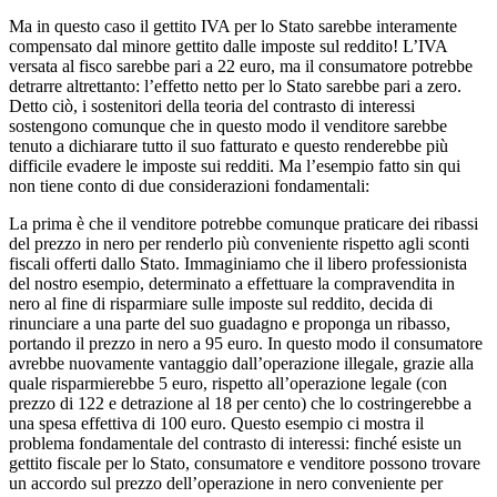
Ma in questo caso il gettito IVA per lo Stato sarebbe interamente
compensato dal minore gettito dalle imposte sul reddito! L’IVA
versata al fisco sarebbe pari a 22 euro, ma il consumatore potrebbe
detrarre altrettanto: l’effetto netto per lo Stato sarebbe pari a zero.
Detto ciò, i sostenitori della teoria del contrasto di interessi
sostengono comunque che in questo modo il venditore sarebbe
tenuto a dichiarare tutto il suo fatturato e questo renderebbe più
difficile evadere le imposte sui redditi. Ma l’esempio fatto sin qui
non tiene conto di due considerazioni fondamentali:
La prima è che il venditore potrebbe comunque praticare dei ribassi
del prezzo in nero per renderlo più conveniente rispetto agli sconti
fiscali offerti dallo Stato. Immaginiamo che il libero professionista
del nostro esempio, determinato a effettuare la compravendita in
nero al fine di risparmiare sulle imposte sul reddito, decida di
rinunciare a una parte del suo guadagno e proponga un ribasso,
portando il prezzo in nero a 95 euro. In questo modo il consumatore
avrebbe nuovamente vantaggio dall’operazione illegale, grazie alla
quale risparmierebbe 5 euro, rispetto all’operazione legale (con
prezzo di 122 e detrazione al 18 per cento) che lo costringerebbe a
una spesa effettiva di 100 euro. Questo esempio ci mostra il
problema fondamentale del contrasto di interessi: finché esiste un
gettito fiscale per lo Stato, consumatore e venditore possono trovare
un accordo sul prezzo dell’operazione in nero conveniente per