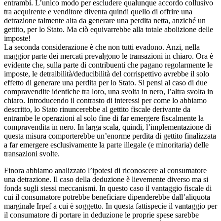
entrambi. L’unico modo per escludere qualunque accordo collusivo
tra acquirente e venditore diventa quindi quello di offrire una
detrazione talmente alta da generare una perdita netta, anziché un
gettito, per lo Stato. Ma ciò equivarrebbe alla totale abolizione delle
imposte!
La seconda considerazione è che non tutti evadono. Anzi, nella
maggior parte dei mercati prevalgono le transazioni in chiaro. Ora è
evidente che, sulla parte di contribuenti che pagano regolarmente le
imposte, le detraibilità/deducibilità del corrispettivo avrebbe il solo
effetto di generare una perdita per lo Stato. Si pensi al caso di due
compravendite identiche tra loro, una svolta in nero, l’altra svolta in
chiaro. Introducendo il contrasto di interessi per come lo abbiamo
descritto, lo Stato rinuncerebbe al gettito fiscale derivante da
entrambe le operazioni al solo fine di far emergere fiscalmente la
compravendita in nero. In larga scala, quindi, l’implementazione di
questa misura comporterebbe un’enorme perdita di gettito finalizzata
a far emergere esclusivamente la parte illegale (e minoritaria) delle
transazioni svolte.
Finora abbiamo analizzato l’ipotesi di riconoscere al consumatore
una detrazione. Il caso della deduzione è lievemente diverso ma si
fonda sugli stessi meccanismi. In questo caso il vantaggio fiscale di
cui il consumatore potrebbe beneficiare dipenderebbe dall’aliquota
marginale Irpef a cui è soggetto. In questa fattispecie il vantaggio per
il consumatore di portare in deduzione le proprie spese sarebbe