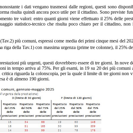
nonostante i dati vengano trasmessi dalle regioni, questi sono disponib
aforma risulta quindi ancora poco utile per il cittadino. Sono previste fu
nto tre valori: entro quanti giorni viene effettuato il 25% delle prest
nguaggio statistico-tecnico che risulta poco chiaro per il cittadino, no
i (Tav.2) più comuni, espressi come media dei primi cinque mesi del 2025,
a riga della Tav.1) con massima urgenza (prime tre colonne), il 25% dell
restazioni più urgenti, questi dovrebbero essere di tre giorni. In nove de
tazioni in tempo arriva al 75%. Per gli esami, in 19 su 20 dei più comuni
critica riguarda la colonscopia, per la quale il limite di tre giorni non v
tesa è di almeno 190 giorni.