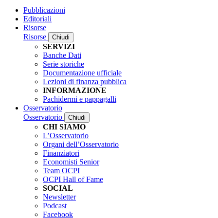
Pubblicazioni
Editoriali
Risorse
Risorse
Chiudi
SERVIZI
Banche Dati
Serie storiche
Documentazione ufficiale
Lezioni di finanza pubblica
INFORMAZIONE
Pachidermi e pappagalli
Osservatorio
Osservatorio
Chiudi
CHI SIAMO
L’Osservatorio
Organi dell’Osservatorio
Finanziatori
Economisti Senior
Team OCPI
OCPI Hall of Fame
SOCIAL
Newsletter
Podcast
Facebook