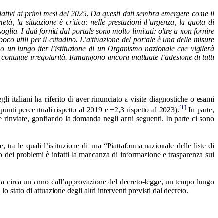
 relativi ai primi mesi del 2025. Da questi dati sembra emergere come il
metà, la situazione è critica: nelle prestazioni d’urgenza, la quota di
lia. I dati forniti dal portale sono molto limitati: oltre a non fornire
oco utili per il cittadino. L’attivazione del portale è una delle misure
opo un lungo iter l’istituzione di un Organismo nazionale che vigilerà
 di continue irregolarità. Rimangono ancora inattuate l’adesione di tutti
li italiani ha riferito di aver rinunciato a visite diagnostiche o esami
[1]
 punti percentuali rispetto al 2019 e +2,3 rispetto al 2023).
In parte,
e rinviate, gonfiando la domanda negli anni seguenti. In parte ci sono
 tra le quali l’istituzione di una “Piattaforma nazionale delle liste di
Uno dei problemi è infatti la mancanza di informazione e trasparenza sui
5, a circa un anno dall’approvazione del decreto-legge, un tempo lungo
o stato di attuazione degli altri interventi previsti dal decreto.