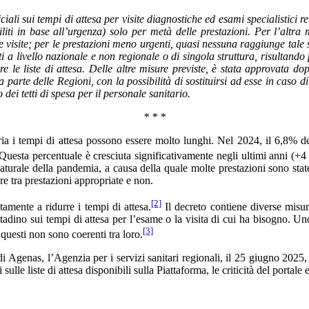
ciali sui tempi di attesa per visite diagnostiche ed esami specialistici
liti in base all’urgenza) solo per metà delle prestazioni. Per l’altra 
isite; per le prestazioni meno urgenti, quasi nessuna raggiunge tale sog
 a livello nazionale e non regionale o di singola struttura, risultando p
e le liste di attesa. Delle altre misure previste, è stata approvata d
da parte delle Regioni, con la possibilità di sostituirsi ad esse in caso
ei tetti di spesa per il personale sanitario.
* * *
aria i tempi di attesa possono essere molto lunghi. Nel 2024, il 6,8% deg
. Questa percentuale è cresciuta significativamente negli ultimi anni (+4
aturale della pandemia, a causa della quale molte prestazioni sono stat
re tra prestazioni appropriate e non.
[2]
amente a ridurre i tempi di attesa.
Il decreto contiene diverse misure,
cittadino sui tempi di attesa per l’esame o la visita di cui ha bisogno. 
[3]
e questi non sono coerenti tra loro.
di Agenas, l’Agenzia per i servizi sanitari regionali, il 25 giugno 202
e liste di attesa disponibili sulla Piattaforma, le criticità del portale e l