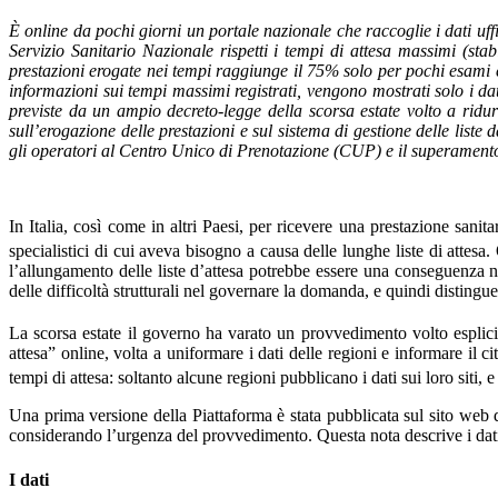
È online da pochi giorni un portale nazionale che raccoglie i dati uffi
Servizio Sanitario Nazionale rispetti i tempi di attesa massimi (stabi
prestazioni erogate nei tempi raggiunge il 75% solo per pochi esami e v
informazioni sui tempi massimi registrati, vengono mostrati solo i dati
previste da un ampio decreto-legge della scorsa estate volto a ridurr
sull’erogazione delle prestazioni e sul sistema di gestione delle liste 
gli operatori al Centro Unico di Prenotazione (CUP) e il superamento d
In Italia, così come in altri Paesi, per ricevere una prestazione sanit
specialistici di cui aveva bisogno a causa delle lunghe liste di attesa
l’allungamento delle liste d’attesa potrebbe essere una conseguenza n
delle difficoltà strutturali nel governare la domanda, e quindi distingue
La scorsa estate il governo ha varato un provvedimento volto esplicit
attesa” online, volta a uniformare i dati delle regioni e informare il 
tempi di attesa: soltanto alcune regioni pubblicano i dati sui loro siti, 
Una prima versione della Piattaforma è stata pubblicata sul sito web 
considerando l’urgenza del provvedimento. Questa nota descrive i dati sull
I dati