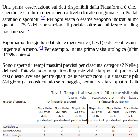
Una prima osservazione sui dati disponibili dalla Piattaforma è che, 
specifiche strutture o perlomeno a livello locale o regionale, la Piatt
[4]
saranno disponibili.
Per ogni visita o esame vengono indicati al mome
quanti il 75% delle prestazioni. Il portale, oltre ad utilizzare un li
[5]
trasparenza.
Riportiamo di seguito i dati delle dieci visite (Tav.1) e dei venti esam
[6]
urgente alla meno.
Per esempio, in una prima visita urologica (ultim
il 75% entro 4.
Sono rispettati i tempi massimi previsti per ciascuna categoria? Nelle p
dei casi. Tuttavia, solo in quattro di queste visite la quota di preno
casi questo avviene per tre quarti delle prenotazioni. La situazione più 
(44 giorni) e, considerando solo maggio, per una visita su quattro l’at