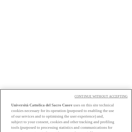
CONTINUE WITHOUT ACCEPTING
Podcast
Università Cattolica del Sacro Cuore
uses on this site technical
cookies necessary for its operation (purposed to enabling the use
L'Osservatorio
of our services and to optimising the user experience) and,
Archivio Studi e analisi
subject to your consent, cookies and other tracking and profiling
Stampa
tools (purposed to processing statistics and communications for
Podcast