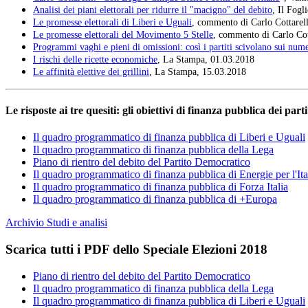
Analisi dei piani elettorali per ridurre il "macigno" del debito
, Il Fogl
Le promesse elettorali di Liberi e Uguali
, commento di Carlo Cottarell
Le promesse elettorali del Movimento 5 Stelle
, commento di Carlo Cott
Programmi vaghi e pieni di omissioni: così i partiti scivolano sui nume
I rischi delle ricette economiche
, La Stampa, 01.03.2018
Le affinità elettive dei grillini
, La Stampa, 15.03.2018
Le risposte ai tre quesiti: gli obiettivi di finanza pubblica dei partit
Il quadro programmatico di finanza pubblica di Liberi e Uguali
Il quadro programmatico di finanza pubblica della Lega
Piano di rientro del debito del Partito Democratico
Il quadro programmatico di finanza pubblica di Energie per l'Ita
Il quadro programmatico di finanza pubblica di Forza Italia
Il quadro programmatico di finanza pubblica di +Europa
Archivio Studi e analisi
Scarica tutti i PDF dello Speciale Elezioni 2018
Piano di rientro del debito del Partito Democratico
Il quadro programmatico di finanza pubblica della Lega
Il quadro programmatico di finanza pubblica di Liberi e Uguali