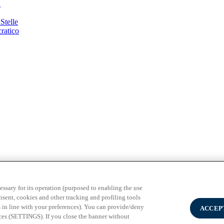
i
Stelle
ratico
essary for its operation (purposed to enabling the use
nsent, cookies and other tracking and profiling tools
 in line with your preferences). You can provide/deny
ACCEP
s (SETTINGS). If you close the banner without
 diritti riservati
-
Cookie Policy
-
Impostazione dei Cookies
-
Priva