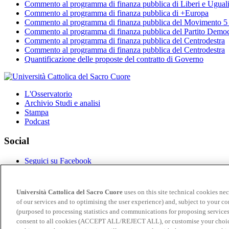
Commento al programma di finanza pubblica di Liberi e Ugual
Commento al programma di finanza pubblica di +Europa
Commento al programma di finanza pubblica del Movimento 5 
Commento al programma di finanza pubblica del Partito Democ
Commento al programma di finanza pubblica del Centrodestra
Commento al programma di finanza pubblica del Centrodestra
Quantificazione delle proposte del contratto di Governo
L'Osservatorio
Archivio Studi e analisi
Stampa
Podcast
Social
Seguici su Facebook
Seguici su Twitter
Seguici su Linkedin
Seguici su YouTube
Università Cattolica del Sacro Cuore
uses on this site technical cookies nec
Seguici su instagram
of our services and to optimising the user experience) and, subject to your co
Scrivici
(purposed to processing statistics and communications for proposing services
consent to all cookies (ACCEPT ALL/REJECT ALL), or customise your choice
Copyright ©2008-2026 Università Cattolica del Sacro Cuore -
Tutti i