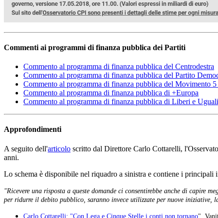
Commenti ai programmi di finanza pubblica dei Partiti
Commento al programma di finanza pubblica del Centrodestra
Commento al programma di finanza pubblica del Partito Democ
Commento al programma di finanza pubblica del Movimento 5 
Commento al programma di finanza pubblica di +Europa
Commento al programma di finanza pubblica di Liberi e Ugual
Approfondimenti
A seguito dell'
articolo
scritto dal Direttore Carlo Cottarelli, l'Osservato
anni.
Lo schema è disponibile nel riquadro a sinistra e contiene i principali i
"Ricevere una risposta a queste domande ci consentirebbe anche di capire meglio
per ridurre il debito pubblico, saranno invece utilizzate per nuove iniziative,
Carlo Cottarelli: "Con Lega e Cinque Stelle i conti non tornano
", Vani