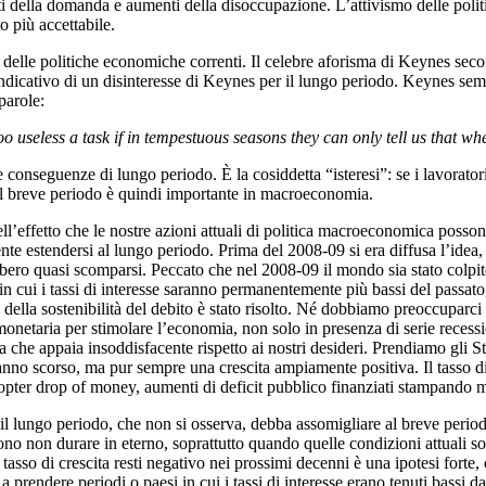
enti della domanda e aumenti della disoccupazione. L’attivismo delle poli
o più accettabile.
elle politiche economiche correnti. Il celebre aforisma di Keynes secon
dicativo di un disinteresse di Keynes per il lungo periodo. Keynes se
parole:
o useless a task if in tempestuous seasons they can only tell us that whe
e conseguenze di lungo periodo. È la cosiddetta “isteresi”: se i lavorat
Il breve periodo è quindi importante in macroeconomia.
ll’effetto che le nostre azioni attuali di politica macroeconomica poss
 estendersi al lungo periodo. Prima del 2008-09 si era diffusa l’idea, su
ebbero quasi scomparsi. Peccato che nel 2008-09 il mondo sia stato colpit
 in cui i tassi di interesse saranno permanentemente più bassi del passa
 della sostenibilità del debito è stato risolto. Né dobbiamo preoccuparci
ica monetaria per stimolare l’economia, non solo in presenza di serie rec
a che appaia insoddisfacente rispetto ai nostri desideri. Prendiamo gli 
ll’anno scorso, ma pur sempre una crescita ampiamente positiva. Il tasso 
icopter drop of money, aumenti di deficit pubblico finanziati stampando 
il lungo periodo, che non si osserva, debba assomigliare al breve periodo
 non durare in eterno, soprattutto quando quelle condizioni attuali sono
 e tasso di crescita resti negativo nei prossimi decenni è una ipotesi fort
 prendere periodi o paesi in cui i tassi di interesse erano tenuti bassi da