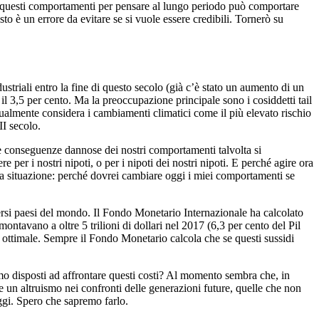
a questi comportamenti per pensare al lungo periodo può comportare
o è un errore da evitare se si vuole essere credibili. Tornerò su
ustriali entro la fine di questo secolo (già c’è stato un aumento di un
l 3,5 per cento. Ma la preoccupazione principale sono i cosiddetti tail
tualmente considera i cambiamenti climatici come il più elevato rischio
II secolo.
e conseguenze dannose dei nostri comportamenti talvolta si
r i nostri nipoti, o per i nipoti dei nostri nipoti. E perché agire ora
 la situazione: perché dovrei cambiare oggi i miei comportamenti se
versi paesi del mondo. Il Fondo Monetario Internazionale ha calcolato
mmontavano a oltre 5 trilioni di dollari nel 2017 (6,3 per cento del Pil
llo ottimale. Sempre il Fondo Monetario calcola che se questi sussidi
mo disposti ad affrontare questi costi? Al momento sembra che, in
e un altruismo nei confronti delle generazioni future, quelle che non
gi. Spero che sapremo farlo.