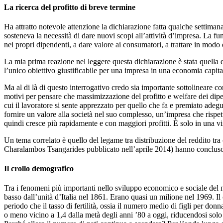
La ricerca del profitto di breve termine
Ha attratto notevole attenzione la dichiarazione fatta qualche settiman
sosteneva la necessità di dare nuovi scopi all’attività d’impresa. La f
nei propri dipendenti, a dare valore ai consumatori, a trattare in modo e
La mia prima reazione nel leggere questa dichiarazione è stata quella d
l’unico obiettivo giustificabile per una impresa in una economia capit
Ma al di là di questo interrogativo credo sia importante sottolineare c
motivi per pensare che massimizzazione del profitto e welfare dei dip
cui il lavoratore si sente apprezzato per quello che fa e premiato adegu
fornire un valore alla società nel suo complesso, un’impresa che rispett
quindi cresce più rapidamente e con maggiori profitti. È solo in una 
Un tema correlato è quello del legame tra distribuzione del reddito tr
Charalambos Tsangarides pubblicato nell’aprile 2014) hanno concluso 
Il crollo demografico
Tra i fenomeni più importanti nello sviluppo economico e sociale del no
basso dall’unità d’Italia nel 1861. Erano quasi un milione nel 1969. Il
periodo che il tasso di fertilità, ossia il numero medio di figli per donn
o meno vicino a 1,4 dalla metà degli anni ’80 a oggi, riducendosi solo 