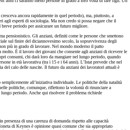
ent’anni ci saranno meno persone in grado a loro volta di fare figli. Un
no cresceva ancora rapidamente in quel periodo), ma, piuttosto, a
i agli esperti di sociologia. Ma non credo si possa negare che il
l breve periodo per assicurare un futuro migliore.
stema pensionistico. Gli anziani, definiti come le persone che smettono
iale sul finire del diciannovesimo secolo, la sopravvivenza degli
ani non più in grado di lavorare. Nel mondo moderno il patto
 molto. È il lavoro dei giovani che consente agli anziani di ricevere le
propri consumi, chi darà loro da mangiare nel lungo periodo, quando
one in età lavorativa (tra i 15 e i 64 anni). L’Istat prevede che nel
del calo delle nascite. Il futuro da anziani dei lavoratori attuali è
 semplicemente all’iniziativa individuale. Le politiche della natalità
uelle politiche, comunque, riflettono la volontà di rinunciare a
i lungo periodo. Anche qui risolvere il problema richiede
 in presenza di una carenza di domanda rispetto alle capacità
e Moneta di Keynes è opinione quasi comune che sia appropriato