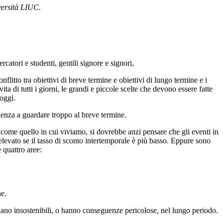
iversità LIUC.
rcatori e studenti, gentili signore e signori,
itto tra obiettivi di breve termine e obiettivi di lungo termine e i
a di tutti i giorni, le grandi e piccole scelte che devono essere fatte
 oggi.
denza a guardare troppo al breve termine.
 come quello in cui viviamo, si dovrebbe anzi pensare che gli eventi in
elevato se il tasso di sconto intertemporale è più basso. Eppure sono
 quattro aree:
he.
elano insostenibili, o hanno conseguenze pericolose, nel lungo periodo.