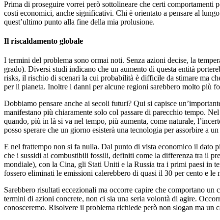
Prima di proseguire vorrei però sottolineare che certi comportamenti
costi economici, anche significativi. Chi è orientato a pensare al lung
quest’ultimo punto alla fine della mia prolusione.
Il riscaldamento globale
I termini del problema sono ormai noti. Senza azioni decise, la temperat
grado). Diversi studi indicano che un aumento di questa entità portere
risks, il rischio di scenari la cui probabilità è difficile da stimare 
per il pianeta. Inoltre i danni per alcune regioni sarebbero molto più for
Dobbiamo pensare anche ai secoli futuri? Qui si capisce un’importante
manifestano più chiaramente solo col passare di parecchio tempo. Nel c
quando, più in là si va nel tempo, più aumenta, come naturale, l’incer
posso sperare che un giorno esisterà una tecnologia per assorbire a un 
E nel frattempo non si fa nulla. Dal punto di vista economico il dato 
che i sussidi ai combustibili fossili, definiti come la differenza tra il 
mondiale), con la Cina, gli Stati Uniti e la Russia tra i primi paesi in 
fossero eliminati le emissioni calerebbero di quasi il 30 per cento e 
Sarebbero risultati eccezionali ma occorre capire che comportano un c
termini di azioni concrete, non ci sia una seria volontà di agire. Occo
conosceremo. Risolvere il problema richiede però non slogan ma un c