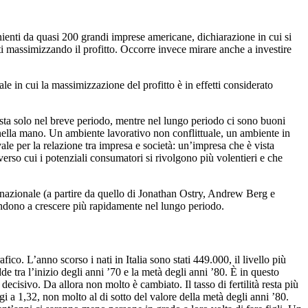
nienti da quasi 200 grandi imprese americane, dichiarazione in cui si
sti massimizzando il profitto. Occorre invece mirare anche a investire
e in cui la massimizzazione del profitto è in effetti considerato
sista solo nel breve periodo, mentre nel lungo periodo ci sono buoni
nella mano. Un ambiente lavorativo non conflittuale, un ambiente in
ale per la relazione tra impresa e società: un’impresa che è vista
verso cui i potenziali consumatori si rivolgono più volentieri e che
rnazionale (a partire da quello di Jonathan Ostry, Andrew Berg e
ndono a crescere più rapidamente nel lungo periodo.
o. L’anno scorso i nati in Italia sono stati 449.000, il livello più
e tra l’inizio degli anni ’70 e la metà degli anni ’80. È in questo
 decisivo. Da allora non molto è cambiato. Il tasso di fertilità resta più
i a 1,32, non molto al di sotto del valore della metà degli anni ’80.