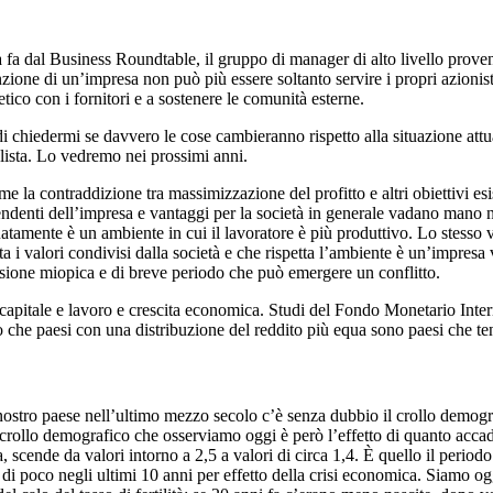
a fa dal Business Roundtable, il gruppo di manager di alto livello prove
unzione di un’impresa non può più essere soltanto servire i propri azioni
tico con i fornitori e a sostenere le comunità esterne.
i chiedermi se davvero le cose cambieranno rispetto alla situazione attual
alista. Lo vedremo nei prossimi anni.
ome la contraddizione tra massimizzazione del profitto e altri obiettivi e
endenti dell’impresa e vantaggi per la società in generale vadano mano 
atamente è un ambiente in cui il lavoratore è più produttivo. Lo stesso v
a i valori condivisi dalla società e che rispetta l’ambiente è un’impresa 
visione miopica e di breve periodo che può emergere un conflitto.
a capitale e lavoro e crescita economica. Studi del Fondo Monetario Inte
che paesi con una distribuzione del reddito più equa sono paesi che te
stro paese nell’ultimo mezzo secolo c’è senza dubbio il crollo demografic
 crollo demografico che osserviamo oggi è però l’effetto di quanto accadd
a, scende da valori intorno a 2,5 a valori di circa 1,4. È quello il periodo
di poco negli ultimi 10 anni per effetto della crisi economica. Siamo ogg