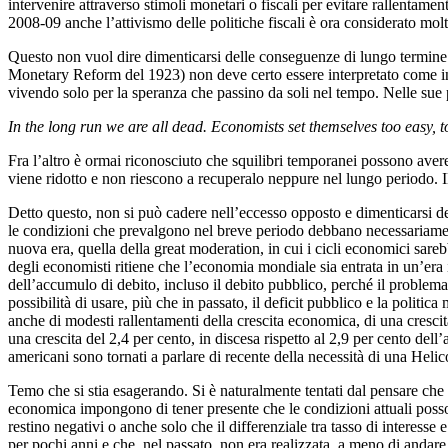
intervenire attraverso stimoli monetari o fiscali per evitare rallentam
2008-09 anche l’attivismo delle politiche fiscali è ora considerato molt
Questo non vuol dire dimenticarsi delle conseguenze di lungo termine d
Monetary Reform del 1923) non deve certo essere interpretato come in
vivendo solo per la speranza che passino da soli nel tempo. Nelle sue 
In the long run we are all dead. Economists set themselves too easy, to
Fra l’altro è ormai riconosciuto che squilibri temporanei possono aver
viene ridotto e non riescono a recuperalo neppure nel lungo periodo. 
Detto questo, non si può cadere nell’eccesso opposto e dimenticarsi de
le condizioni che prevalgono nel breve periodo debbano necessariamente
nuova era, quella della great moderation, in cui i cicli economici sar
degli economisti ritiene che l’economia mondiale sia entrata in un’era
dell’accumulo di debito, incluso il debito pubblico, perché il problema
possibilità di usare, più che in passato, il deficit pubblico e la polit
anche di modesti rallentamenti della crescita economica, di una crescit
una crescita del 2,4 per cento, in discesa rispetto al 2,9 per cento de
americani sono tornati a parlare di recente della necessità di una Hel
Temo che si stia esagerando. Si è naturalmente tentati dal pensare che 
economica impongono di tener presente che le condizioni attuali possono
restino negativi o anche solo che il differenziale tra tasso di interesse
per pochi anni e che, nel passato, non era realizzata, a meno di andare a