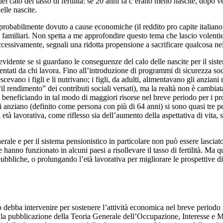
el calo del tasso di fertilità: se 20 anni fa c’erano meno nascite, dopo v
elle nascite.
 fu probabilmente dovuto a cause economiche (il reddito pro capite italia
 familiari. Non spetta a me approfondire questo tema che lascio volentier
uccessivamente, segnali una ridotta propensione a sacrificare qualcosa ne
 è evidente se si guardano le conseguenze del calo delle nascite per il si
ntati da chi lavora. Fino all’introduzione di programmi di sicurezza soc
escevano i figli e li nutrivano; i figli, da adulti, alimentavano gli anzi
 rendimento” dei contributi sociali versati), ma la realtà non è cambiata
li, beneficiando in tal modo di maggiori risorse nel breve periodo per i 
anziano (definito come persona con più di 64 anni) si sono quasi tre pers
 lavorativa, come riflesso sia dell’aumento della aspettativa di vita, sia 
.
ale e per il sistema pensionistico in particolare non può essere lasciato
hanno funzionato in alcuni paesi a risollevare il tasso di fertilità. Ma q
ubbliche, o prolungando l’età lavorativa per migliorare le prospettive d
o debba intervenire per sostenere l’attività economica nel breve periodo
 e la pubblicazione della Teoria Generale dell’Occupazione, Interesse 