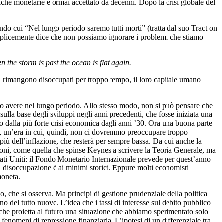
tiche monetarie è ormai accettato da decenni. Dopo la crisi globale del
do cui “Nel lungo periodo saremo tutti morti” (tratta dal suo Tract on
mplicemente dice che non possiamo ignorare i problemi che stiamo
n the storm is past the ocean is flat again.
ori rimangono disoccupati per troppo tempo, il loro capitale umano
ono avere nel lungo periodo. Allo stesso modo, non si può pensare che
lla base degli sviluppi negli anni precedenti, che fosse iniziata una
o dalla più forte crisi economica dagli anni ’30. Ora una buona parte
to, un’era in cui, quindi, non ci dovremmo preoccupare troppo
 più dell’inflazione, che resterà per sempre bassa. Da qui anche la
essioni, come quella che spinse Keynes a scrivere la Teoria Generale, ma
Stati Uniti: il Fondo Monetario Internazionale prevede per quest’anno
di disoccupazione è ai minimi storici. Eppure molti economisti
moneta.
, che si osserva. Ma principi di gestione prudenziale della politica
 del tutto nuove. L’idea che i tassi di interesse sul debito pubblico
e, che proietta al futuro una situazione che abbiamo sperimentato solo
 fenomeni di repressione finanziaria. L’ipotesi di un differenziale tra