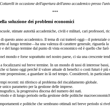
 Cottarelli in occasione dell'apertura dell'anno accademico presso l'un
***
nella soluzione dei problemi economici
cuole, stimate autorità accademiche, civili e militari, cari professori, rice
 questo anno accademico. Il tema di cui tratterò oggi—il potenziale confl
tto al lungo termine—ha una valenza di carattere generale, riguarda la vit
eve e del lungo termine dal punto di vista economico ed è quello che farò
el mondo e forse soprattutto nel nostro paese, ci sia una crescente ten
 focalizzarsi sul breve termine. In un mondo di tassi di interesse bassi,
 si fanno oggi perché il valore attuale di benefici o costi futuri è più 
ente propensione, a guardare in là nel tempo. Considererò, in particolare
empi recenti: mi riferisco al problema del riscaldamento globale.
e unico parametro per la gestione delle imprese.
demografico, la progressiva discesa del numero dei nati.
periodo e di lungo periodo nella gestione delle politiche macroeconomic
Comportamenti e politiche che sembrano ottimali nel breve periodo si riv