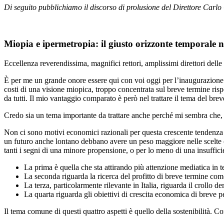
Di seguito pubblichiamo il discorso di prolusione del Direttore Carlo
Miopia e ipermetropia: il giusto orizzonte temporale 
Eccellenza reverendissima, magnifici rettori, amplissimi direttori delle s
È per me un grande onore essere qui con voi oggi per l’inaugurazione di
costi di una visione miopica, troppo concentrata sul breve termine rispe
da tutti. Il mio vantaggio comparato è però nel trattare il tema del br
Credo sia un tema importante da trattare anche perché mi sembra che, n
Non ci sono motivi economici razionali per questa crescente tendenza a
un futuro anche lontano debbano avere un peso maggiore nelle scelte che
tanti i segni di una minore propensione, o per lo meno di una insuffici
La prima è quella che sta attirando più attenzione mediatica in t
La seconda riguarda la ricerca del profitto di breve termine com
La terza, particolarmente rilevante in Italia, riguarda il crollo 
La quarta riguarda gli obiettivi di crescita economica di breve 
Il tema comune di questi quattro aspetti è quello della sostenibilità. 