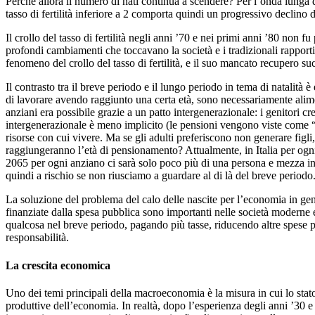
Perché allora il numero di nati continua a scendere? Per l’onda lunga d
tasso di fertilità inferiore a 2 comporta quindi un progressivo declino d
Il crollo del tasso di fertilità negli anni ’70 e nei primi anni ’80 non
profondi cambiamenti che toccavano la società e i tradizionali rapporti
fenomeno del crollo del tasso di fertilità, e il suo mancato recupero s
Il contrasto tra il breve periodo e il lungo periodo in tema di natalità
di lavorare avendo raggiunto una certa età, sono necessariamente alime
anziani era possibile grazie a un patto intergenerazionale: i genitori cr
intergenerazionale è meno implicito (le pensioni vengono viste come “il
risorse con cui vivere. Ma se gli adulti preferiscono non generare fig
raggiungeranno l’età di pensionamento? Attualmente, in Italia per ogni 
2065 per ogni anziano ci sarà solo poco più di una persona e mezza in età
quindi a rischio se non riusciamo a guardare al di là del breve periodo
La soluzione del problema del calo delle nascite per l’economia in gener
finanziate dalla spesa pubblica sono importanti nelle società moderne e 
qualcosa nel breve periodo, pagando più tasse, riducendo altre spese p
responsabilità.
La crescita economica
Uno dei temi principali della macroeconomia è la misura in cui lo stat
produttive dell’economia. In realtà, dopo l’esperienza degli anni ’30