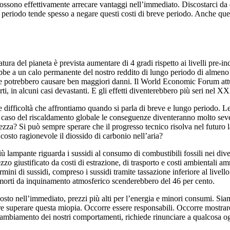
 possono effettivamente arrecare vantaggi nell’immediato. Discostarci d
o periodo tende spesso a negare questi costi di breve periodo. Anche quest
ura del pianeta è prevista aumentare di 4 gradi rispetto ai livelli pre-ind
bbe a un calo permanente del nostro reddito di lungo periodo di almeno i
ma che potrebbero causare ben maggiori danni. Il World Economic Forum at
ti, in alcuni casi devastanti. E gli effetti diventerebbero più seri nel XX
 difficoltà che affrontiamo quando si parla di breve e lungo periodo. L
aso del riscaldamento globale le conseguenze diventeranno molto severe pe
tezza? Si può sempre sperare che il progresso tecnico risolva nel futuro
costo ragionevole il diossido di carbonio nell’aria?
più lampante riguarda i sussidi al consumo di combustibili fossili nei di
prezzo giustificato da costi di estrazione, di trasporto e costi ambientali a
termini di sussidi, compreso i sussidi tramite tassazione inferiore al live
le morti da inquinamento atmosferico scenderebbero del 46 per cento.
osto nell’immediato, prezzi più alti per l’energia e minori consumi. Sia
rre superare questa miopia. Occorre essere responsabili. Occorre mostrar
ambiamento dei nostri comportamenti, richiede rinunciare a qualcosa og