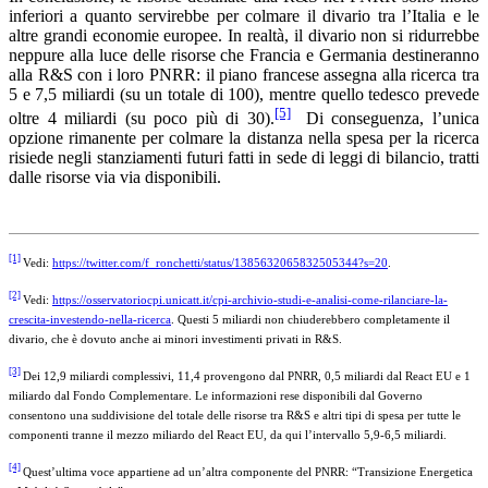
inferiori a quanto servirebbe per colmare il divario tra l’Italia e le
altre grandi economie europee. In realtà, il divario non si ridurrebbe
neppure alla luce delle risorse che Francia e Germania destineranno
alla R&S con i loro PNRR: il piano francese assegna alla ricerca tra
5 e 7,5 miliardi (su un totale di 100), mentre quello tedesco prevede
[5]
oltre 4 miliardi (su poco più di 30).
Di conseguenza, l’unica
opzione rimanente per colmare la distanza nella spesa per la ricerca
risiede negli stanziamenti futuri fatti in sede di leggi di bilancio, tratti
dalle risorse via via disponibili.
[1]
Vedi:
https://twitter.com/f_ronchetti/status/1385632065832505344?s=20
.
[2]
Vedi:
https://osservatoriocpi.unicatt.it/cpi-archivio-studi-e-analisi-come-rilanciare-la-
crescita-investendo-nella-ricerca
. Questi 5 miliardi non chiuderebbero completamente il
divario, che è dovuto anche ai minori investimenti privati in R&S.
[3]
Dei 12,9 miliardi complessivi, 11,4 provengono dal PNRR, 0,5 miliardi dal React EU e 1
miliardo dal Fondo Complementare. Le informazioni rese disponibili dal Governo
consentono una suddivisione del totale delle risorse tra R&S e altri tipi di spesa per tutte le
componenti tranne il mezzo miliardo del React EU, da qui l’intervallo 5,9-6,5 miliardi.
[4]
Quest’ultima voce appartiene ad un’altra componente del PNRR: “Transizione Energetica