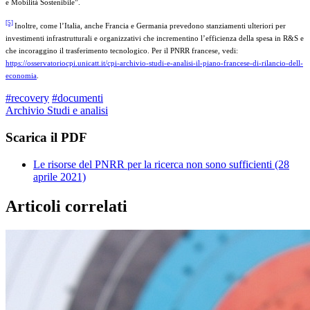
e Mobilità Sostenibile”.
[5]
Inoltre, come l’Italia, anche Francia e Germania prevedono stanziamenti ulteriori per
investimenti infrastrutturali e organizzativi che incrementino l’efficienza della spesa in R&S e
che incoraggino il trasferimento tecnologico. Per il PNRR francese, vedi:
https://osservatoriocpi.unicatt.it/cpi-archivio-studi-e-analisi-il-piano-francese-di-rilancio-dell-
economia
.
#recovery
#documenti
Archivio Studi e analisi
Scarica il PDF
Le risorse del PNRR per la ricerca non sono sufficienti (28
aprile 2021)
Articoli correlati