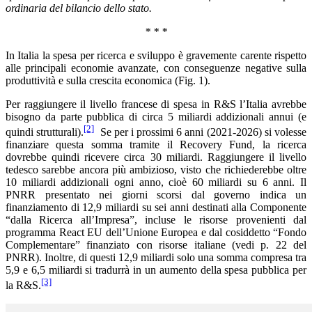
ordinaria del bilancio dello stato.
* * *
In Italia la spesa per ricerca e sviluppo è gravemente carente rispetto
alle principali economie avanzate, con conseguenze negative sulla
produttività e sulla crescita economica (Fig. 1).
Per raggiungere il livello francese di spesa in R&S l’Italia avrebbe
bisogno da parte pubblica di circa 5 miliardi addizionali annui (e
[2]
quindi strutturali).
Se per i prossimi 6 anni (2021-2026) si volesse
finanziare questa somma tramite il Recovery Fund, la ricerca
dovrebbe quindi ricevere circa 30 miliardi. Raggiungere il livello
tedesco sarebbe ancora più ambizioso, visto che richiederebbe oltre
10 miliardi addizionali ogni anno, cioè 60 miliardi su 6 anni. Il
PNRR presentato nei giorni scorsi dal governo indica un
finanziamento di 12,9 miliardi su sei anni destinati alla Componente
“dalla Ricerca all’Impresa”, incluse le risorse provenienti dal
programma React EU dell’Unione Europea e dal cosiddetto “Fondo
Complementare” finanziato con risorse italiane (vedi p. 22 del
PNRR). Inoltre, di questi 12,9 miliardi solo una somma compresa tra
5,9 e 6,5 miliardi si tradurrà in un aumento della spesa pubblica per
[3]
la R&S.