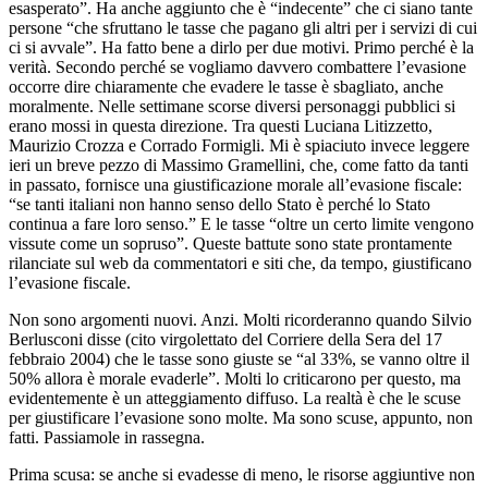
esasperato”. Ha anche aggiunto che è “indecente” che ci siano tante
persone “che sfruttano le tasse che pagano gli altri per i servizi di cui
ci si avvale”. Ha fatto bene a dirlo per due motivi. Primo perché è la
verità. Secondo perché se vogliamo davvero combattere l’evasione
occorre dire chiaramente che evadere le tasse è sbagliato, anche
moralmente. Nelle settimane scorse diversi personaggi pubblici si
erano mossi in questa direzione. Tra questi Luciana Litizzetto,
Maurizio Crozza e Corrado Formigli. Mi è spiaciuto invece leggere
ieri un breve pezzo di Massimo Gramellini, che, come fatto da tanti
in passato, fornisce una giustificazione morale all’evasione fiscale:
“se tanti italiani non hanno senso dello Stato è perché lo Stato
continua a fare loro senso.” E le tasse “oltre un certo limite vengono
vissute come un sopruso”. Queste battute sono state prontamente
rilanciate sul web da commentatori e siti che, da tempo, giustificano
l’evasione fiscale.
Non sono argomenti nuovi. Anzi. Molti ricorderanno quando Silvio
Berlusconi disse (cito virgolettato del Corriere della Sera del 17
febbraio 2004) che le tasse sono giuste se “al 33%, se vanno oltre il
50% allora è morale evaderle”. Molti lo criticarono per questo, ma
evidentemente è un atteggiamento diffuso. La realtà è che le scuse
per giustificare l’evasione sono molte. Ma sono scuse, appunto, non
fatti. Passiamole in rassegna.
Prima scusa: se anche si evadesse di meno, le risorse aggiuntive non