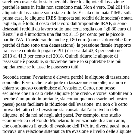
sarebbero usate dallo stato per abbattere le aliquote di tassazione
perché le tasse in Italia non scendono mai. Non è vero. Dal 2014 le
aliquote di tassazione sono state ridotte. È stata eliminata l’IMU sulla
prima casa, le aliquote IRES (imposta sui redditi delle società) è stata
tagliata, si è tolto il costo del lavoro dall’imponibile IRAP, si sono
detassati i redditi da lavoro sotto una certa soglia con “gli 80 euro di
Renzi” e si è introdotta una flat tax al 15 per cento per le piccole
partite IVA. Considerando anche gli 80 euro (come si dovrebbe fare
perché di fatto sono una detassazione), la pressione fiscale (rapporto
tra tasse e contributi pagati e PIL) è scesa dal 43,3 per cento nel
2013 al 41,3 per cento nel 2018. Quindi ridurre le aliquote di
tassazione è possibile, si dovrebbe fare e lo si potrebbe fare più
rapidamente se le tasse le pagassero tutti.
Seconda scusa: l’evasione è elevata perché le aliquote di tassazione
sono alte. È vero che le aliquote di tassazione sono alte, ma non è
chiaro se questo contribuisce all’evasione. Certo, non posso
escludere che un calo delle aliquote (che credo, e vorrei sottolinearlo
perché è un punto importante, sia comunque necessario nel nostro
paese) possa facilitare la riduzione dell’evasione, ma non c’è certo
prova del fatto che l’evasione sia causata dall’alto livello delle
aliquote, né da noi né negli altri paesi. Per esempio, uno studio
econometrico del Fondo Monetario Internazionale di alcuni anni,
che confrontava il grado di evasione dell’IVA tra diversi paesi, non
trovava una relazione sistematica tra evasione e livello delle aliquote