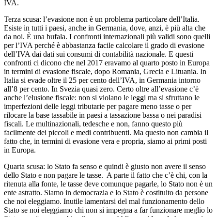
IVA.
Terza scusa: l’evasione non è un problema particolare dell’Italia.
Esiste in tutti i paesi, anche in Germania, dove, anzi, è più alta che
da noi. È una bufala. I confronti internazionali più validi sono quelli
per l’IVA perché è abbastanza facile calcolare il grado di evasione
dell’IVA dai dati sui consumi di contabilità nazionale. E questi
confronti ci dicono che nel 2017 eravamo al quarto posto in Europa
in termini di evasione fiscale, dopo Romania, Grecia e Lituania. In
Italia si evade oltre il 25 per cento dell’IVA, in Germania intorno
all’8 per cento. In Svezia quasi zero. Certo oltre all’evasione c’è
anche l’elusione fiscale: non si violano le leggi ma si sfruttano le
imperfezioni delle leggi tributarie per pagare meno tasse o per
rilocare la base tassabile in paesi a tassazione bassa o nei paradisi
fiscali. Le multinazionali, tedesche e non, fanno questo più
facilmente dei piccoli e medi contribuenti. Ma questo non cambia il
fatto che, in termini di evasione vera e propria, siamo ai primi posti
in Europa.
Quarta scusa: lo Stato fa senso e quindi è giusto non avere il senso
dello Stato e non pagare le tasse. A parte il fatto che c’è chi, con la
ritenuta alla fonte, le tasse deve comunque pagarle, lo Stato non è un
ente astratto. Siamo in democrazia e lo Stato è costituito da persone
che noi eleggiamo. Inutile lamentarsi del mal funzionamento dello
Stato se noi eleggiamo chi non si impegna a far funzionare meglio lo