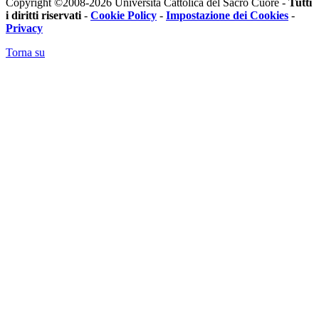
Copyright ©2008-2026 Università Cattolica del Sacro Cuore -
Tutti
i diritti riservati
-
Cookie Policy
-
Impostazione dei Cookies
-
Privacy
Torna su